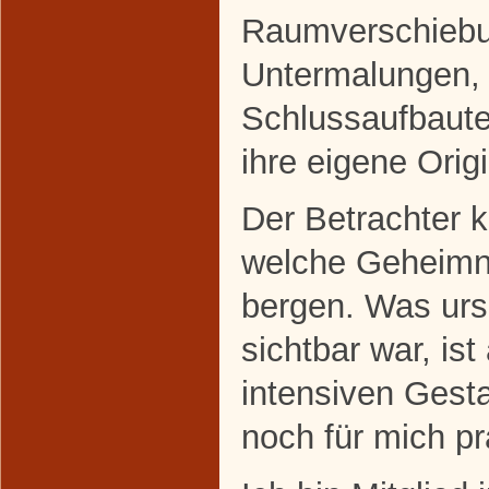
Raumverschiebu
Untermalungen,
Schlussaufbauten
ihre eigene Origi
Der Betrachter 
welche Geheimn
bergen. Was ursp
sichtbar war, i
intensiven Gest
noch für mich pr