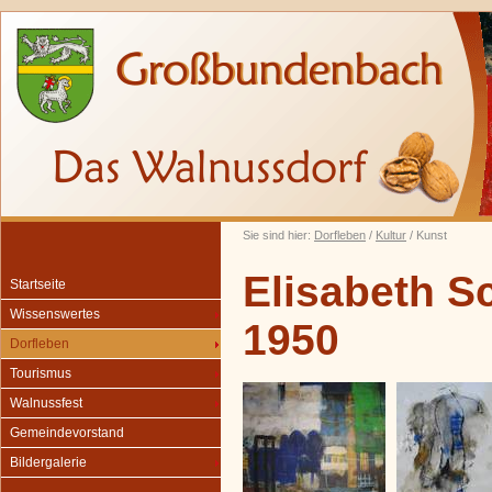
Sie sind hier:
Dorfleben
/
Kultur
/ Kunst
Elisabeth S
Startseite
Wissenswertes
1950
Dorfleben
Tourismus
Walnussfest
Gemeindevorstand
Bildergalerie