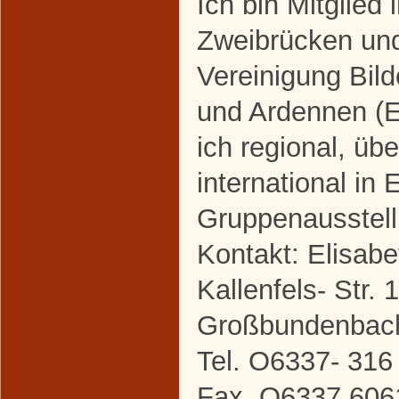
Ich bin Mitglied
Zweibrücken un
Vereinigung Bild
und Ardennen (E
ich regional, üb
international in 
Gruppenausstel
Kontakt: Elisabe
Kallenfels- Str.
Großbundenbac
Tel. O6337- 316
Fax .O6337 606