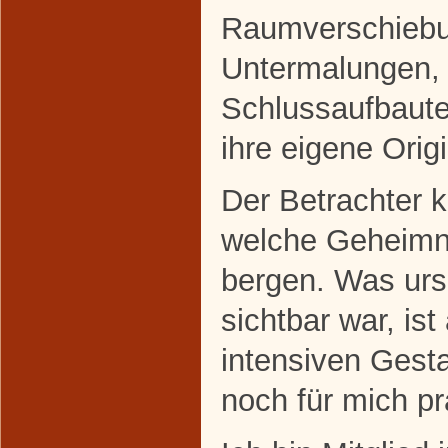
Raumverschiebu
Untermalungen,
Schlussaufbauten
ihre eigene Origi
Der Betrachter 
welche Geheimn
bergen. Was ursp
sichtbar war, i
intensiven Gest
noch für mich pr