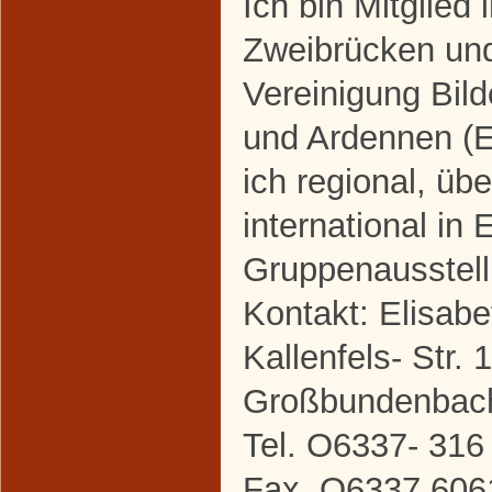
Ich bin Mitglied
Zweibrücken un
Vereinigung Bild
und Ardennen (E
ich regional, üb
international in 
Gruppenausstel
Kontakt: Elisabe
Kallenfels- Str.
Großbundenbac
Tel. O6337- 316
Fax .O6337 606