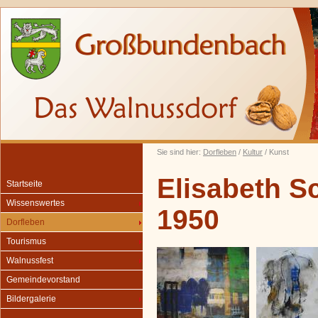
Sie sind hier:
Dorfleben
/
Kultur
/ Kunst
Elisabeth S
Startseite
Wissenswertes
1950
Dorfleben
Tourismus
Walnussfest
Gemeindevorstand
Bildergalerie