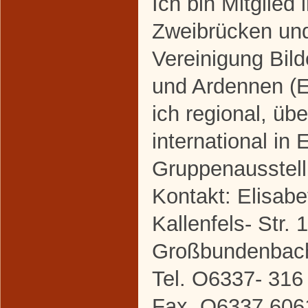
Ich bin Mitglied
Zweibrücken un
Vereinigung Bild
und Ardennen (E
ich regional, üb
international in 
Gruppenausstel
Kontakt: Elisabe
Kallenfels- Str.
Großbundenbac
Tel. O6337- 316
Fax .O6337 606