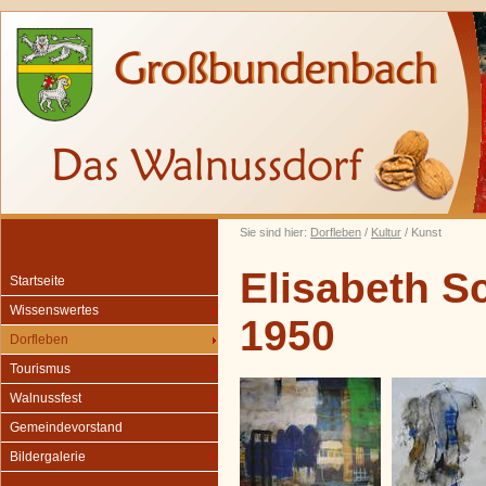
Sie sind hier:
Dorfleben
/
Kultur
/ Kunst
Elisabeth S
Startseite
Wissenswertes
1950
Dorfleben
Tourismus
Walnussfest
Gemeindevorstand
Bildergalerie