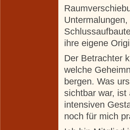
Raumverschiebu
Untermalungen,
Schlussaufbauten
ihre eigene Origi
Der Betrachter 
welche Geheimn
bergen. Was ursp
sichtbar war, i
intensiven Gest
noch für mich pr