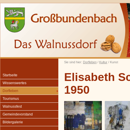
Sie sind hier:
Dorfleben
/
Kultur
/ Kunst
Elisabeth S
Startseite
Wissenswertes
1950
Dorfleben
Tourismus
Walnussfest
Gemeindevorstand
Bildergalerie