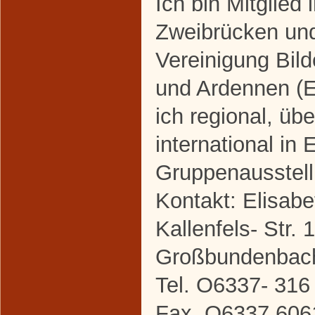
Ich bin Mitglied
Zweibrücken un
Vereinigung Bild
und Ardennen (E
ich regional, üb
international in 
Gruppenausstel
Kontakt: Elisabe
Kallenfels- Str.
Großbundenbac
Tel. O6337- 316
Fax .O6337 606