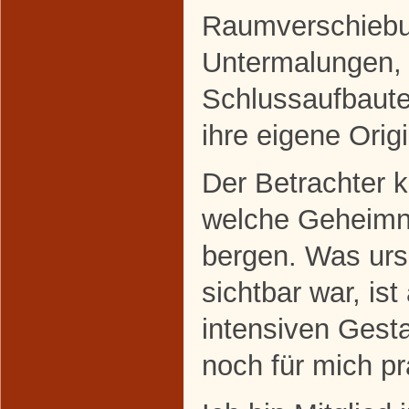
Raumverschiebu
Untermalungen,
Schlussaufbauten
ihre eigene Origi
Der Betrachter 
welche Geheimn
bergen. Was ursp
sichtbar war, i
intensiven Gest
noch für mich pr