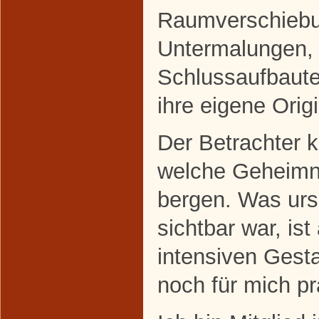
Raumverschiebu
Untermalungen,
Schlussaufbauten
ihre eigene Origi
Der Betrachter 
welche Geheimn
bergen. Was ursp
sichtbar war, i
intensiven Gest
noch für mich pr