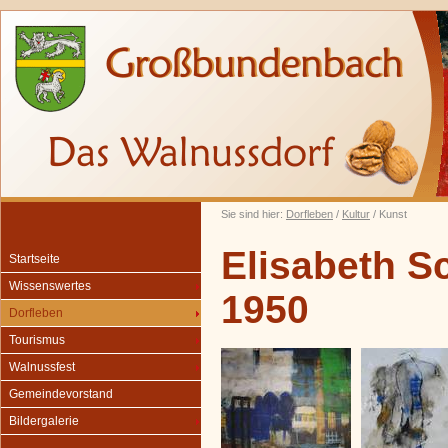
Sie sind hier:
Dorfleben
/
Kultur
/ Kunst
Elisabeth S
Startseite
Wissenswertes
1950
Dorfleben
Tourismus
Walnussfest
Gemeindevorstand
Bildergalerie