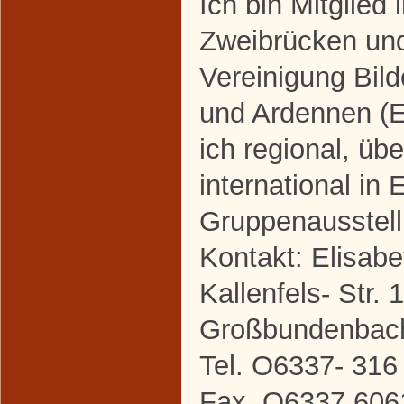
Ich bin Mitglied
Zweibrücken un
Vereinigung Bild
und Ardennen (E
ich regional, üb
international in 
Gruppenausstel
Kontakt: Elisabe
Kallenfels- Str.
Großbundenbac
Tel. O6337- 316
Fax .O6337 606