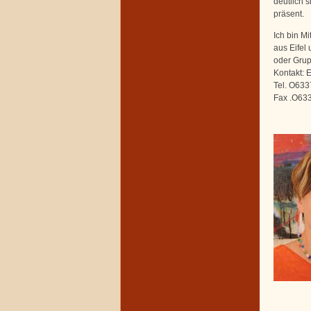
deutlich 
präsent.
Ich bin M
aus Eifel 
oder Gru
Kontakt: 
Tel. O633
Fax .O63