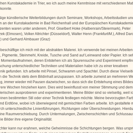
hen Kunstakademie in Trier, wo ich auch meine Kenntnisse mit verschiedenen Mat
konnte.
ge künstlerische Weiterbildungen durch Seminare, Workshops, Arbeitsstudien un
 an der Kunstakademie in Bad Reichenhall und der Europäischen Kunstakademie i
enten waren unter anderem, Prof. Giselbert Hoke (Halbenrain/Steiermark), Peter
k (Elmosen), Volker Altrichter (Düsseldorf), Walter Henn (Frankfurt/M.), Alfred Dar
 und Gerhard Almbauer (Graz)
 beschäftige ich mich mit der abstrakten Malerei. Ich verwende bei meinen Arbeiten
e, Pigmente, Steinmehl, Kreide, Tusche und Sand auf Leinwand oder Papier. Ich s
 Momentaufnahmen, deren Entstehen ich als Spurensuche und Experiment empfin
schung unterschiedlicher Techniken und Materialien habe ich zu einer kreativen
nik gefunden. Ich arbeite mit Pinsel, Schwamm und Spachtel. Durch diese Vielseitig
h die Technik stets dem Bildinhalt anzupassen. Ich arbeite zumeist an mehreren W
tig, immer wieder mit Pausen dazwischen, so dass sich die Entstehung eines Bilde
ere Wochen hinziehen kann. Dies wird beeinflusst von meiner Stimmung und dem
erischen ausprobieren und experimentieren. Meine Bilder sind so vielseitig, weil i
 einen bestimmten Stil oder einer Technik festlegen möchte. Meine bevorzugten Far
 und Erdtöne, wobei ich überwiegend mit gemischten Farben arbeite. Ich gestaltete 
ch unterschiedliche Linienführungen, Richtungen oder Überschneidungen. Hierdu
eine Raumverschiebung. Durch Untermalungen, Zwischenschichten und Schlussau
ie Bilder ihre eigene Originalität.
chter kann nur erahnen, welche Geheimnisse die Schichtungen bergen. Was urspr