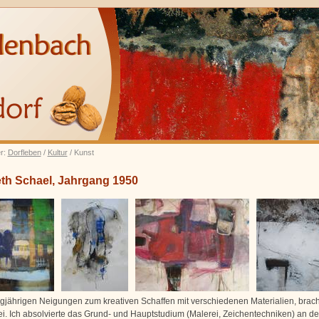
er:
Dorfleben
/
Kultur
/ Kunst
eth Schael, Jahrgang 1950
gjährigen Neigungen zum kreativen Schaffen mit verschiedenen Materialien, brac
ei. Ich absolvierte das Grund- und Hauptstudium (Malerei, Zeichentechniken) an de