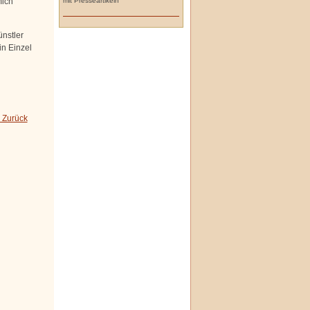
mit Presseartikeln
mich
nstler
in Einzel
 Zurück