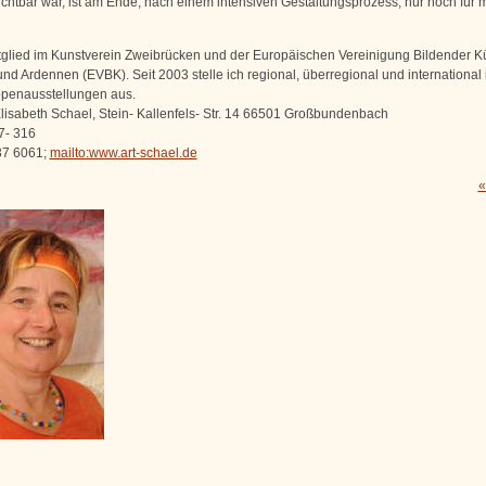
sichtbar war, ist am Ende, nach einem intensiven Gestaltungsprozess, nur noch für 
itglied im Kunstverein Zweibrücken und der Europäischen Vereinigung Bildender Kü
und Ardennen (EVBK). Seit 2003 stelle ich regional, überregional und international 
ppenausstellungen aus.
Elisabeth Schael, Stein- Kallenfels- Str. 14 66501 Großbundenbach
7- 316
37 6061;
mailto:www.art-schael.de
«