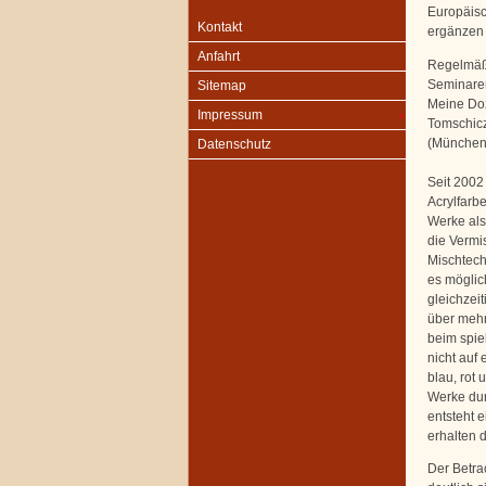
Europäisc
Kontakt
ergänzen 
Anfahrt
Regelmäßi
Seminaren
Sitemap
Meine Doz
Impressum
Tomschicze
(München)
Datenschutz
Seit 2002
Acrylfarb
Werke als
die Vermi
Mischtech
es möglic
gleichzei
über mehr
beim spiel
nicht auf
blau, rot
Werke dur
entsteht 
erhalten d
Der Betra