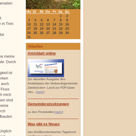
erialien
Mo
Di
Mi
Do
Fr
Sa
So
1
2
d
3
4
5
6
7
8
9
n Trier.
10
11
12
13
14
15
16
17
18
19
20
21
22
23
24
25
26
27
28
29
30
dar
31
Aktuelles
Amtsblatt online
ehe meine
de. Durch
keit ist
erken
Zur aktuellen Ausgabe des
s auch
Amtsblattes der Verbandsgemeinde
Zweibrücken- Land zur PDF-Datei
 Fluss
des...
[mehr]
ch mich
ben sind
Gemeinderatssitzungen
meine
rch
zu den Protokollen
[mehr]
fbauten
Was gibt es Neues
ünglich
das Großbundenbacher Tagebuch