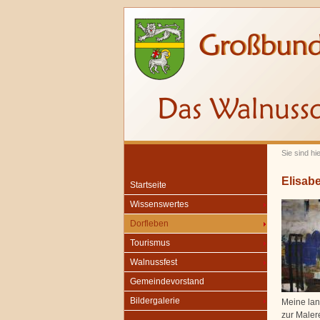
Sie sind hi
Elisab
Startseite
Wissenswertes
Dorfleben
Tourismus
Walnussfest
Gemeindevorstand
Bildergalerie
Meine lan
zur Maler