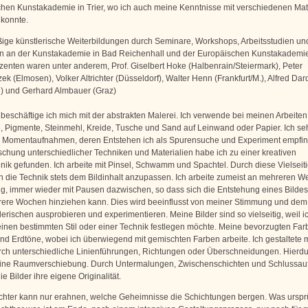
hen Kunstakademie in Trier, wo ich auch meine Kenntnisse mit verschiedenen Mat
konnte.
ge künstlerische Weiterbildungen durch Seminare, Workshops, Arbeitsstudien un
 an der Kunstakademie in Bad Reichenhall und der Europäischen Kunstakademie i
enten waren unter anderem, Prof. Giselbert Hoke (Halbenrain/Steiermark), Peter
k (Elmosen), Volker Altrichter (Düsseldorf), Walter Henn (Frankfurt/M.), Alfred Dar
 und Gerhard Almbauer (Graz)
 beschäftige ich mich mit der abstrakten Malerei. Ich verwende bei meinen Arbeiten
e, Pigmente, Steinmehl, Kreide, Tusche und Sand auf Leinwand oder Papier. Ich s
 Momentaufnahmen, deren Entstehen ich als Spurensuche und Experiment empfin
schung unterschiedlicher Techniken und Materialien habe ich zu einer kreativen
nik gefunden. Ich arbeite mit Pinsel, Schwamm und Spachtel. Durch diese Vielseitig
h die Technik stets dem Bildinhalt anzupassen. Ich arbeite zumeist an mehreren W
tig, immer wieder mit Pausen dazwischen, so dass sich die Entstehung eines Bilde
ere Wochen hinziehen kann. Dies wird beeinflusst von meiner Stimmung und dem
erischen ausprobieren und experimentieren. Meine Bilder sind so vielseitig, weil i
 einen bestimmten Stil oder einer Technik festlegen möchte. Meine bevorzugten Far
 und Erdtöne, wobei ich überwiegend mit gemischten Farben arbeite. Ich gestaltete 
ch unterschiedliche Linienführungen, Richtungen oder Überschneidungen. Hierdu
eine Raumverschiebung. Durch Untermalungen, Zwischenschichten und Schlussau
ie Bilder ihre eigene Originalität.
chter kann nur erahnen, welche Geheimnisse die Schichtungen bergen. Was urspr