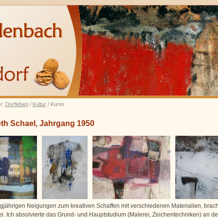
er:
Dorfleben
/
Kultur
/ Kunst
eth Schael, Jahrgang 1950
gjährigen Neigungen zum kreativen Schaffen mit verschiedenen Materialien, brac
ei. Ich absolvierte das Grund- und Hauptstudium (Malerei, Zeichentechniken) an de