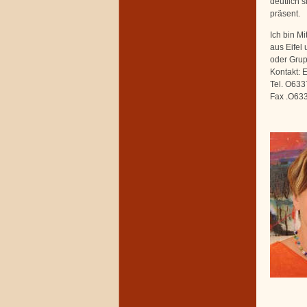
deutlich 
präsent.
Ich bin M
aus Eifel 
oder Gru
Kontakt: 
Tel. O633
Fax .O63