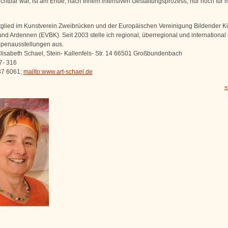
sichtbar war, ist am Ende, nach einem intensiven Gestaltungsprozess, nur noch für 
itglied im Kunstverein Zweibrücken und der Europäischen Vereinigung Bildender Kü
und Ardennen (EVBK). Seit 2003 stelle ich regional, überregional und international 
ppenausstellungen aus.
Elisabeth Schael, Stein- Kallenfels- Str. 14 66501 Großbundenbach
7- 316
37 6061;
mailto:www.art-schael.de
«