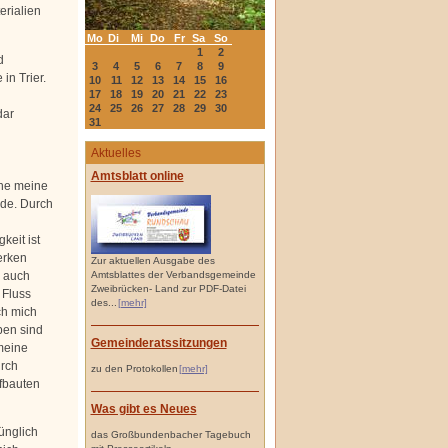
erialien
Mo
Di
Mi
Do
Fr
Sa
So
1
2
d
3
4
5
6
7
8
9
n Trier.
10
11
12
13
14
15
16
17
18
19
20
21
22
23
24
25
26
27
28
29
30
dar
31
Aktuelles
Amtsblatt online
ehe meine
de. Durch
keit ist
erken
Zur aktuellen Ausgabe des
s auch
Amtsblattes der Verbandsgemeinde
Zweibrücken- Land zur PDF-Datei
 Fluss
des...
[mehr]
ch mich
ben sind
Gemeinderatssitzungen
meine
rch
zu den Protokollen
[mehr]
fbauten
Was gibt es Neues
ünglich
das Großbundenbacher Tagebuch