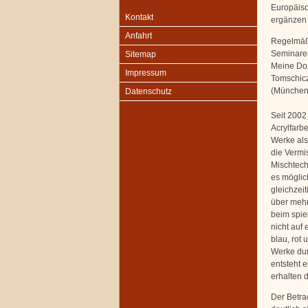
Europäisc
Kontakt
ergänzen 
Anfahrt
Regelmäßi
Seminaren
Sitemap
Meine Doz
Impressum
Tomschicze
(München)
Datenschutz
Seit 2002
Acrylfarb
Werke als
die Vermi
Mischtech
es möglic
gleichzei
über mehr
beim spiel
nicht auf
blau, rot
Werke dur
entsteht 
erhalten d
Der Betra