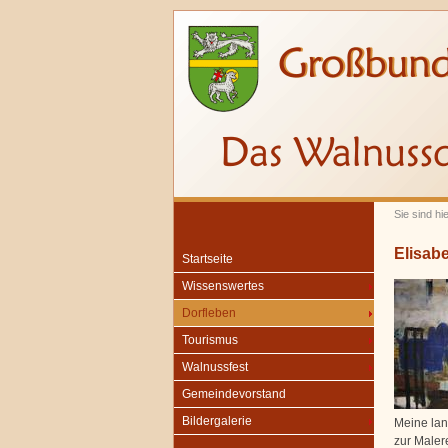
Sie sind hi
Elisab
Startseite
Wissenswertes
Dorfleben
Tourismus
Walnussfest
Gemeindevorstand
Bildergalerie
Meine lan
zur Maler