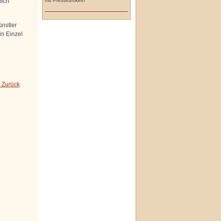
mit Presseartikeln
mich
nstler
in Einzel
 Zurück