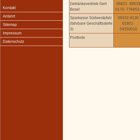
Getränkevertrieb Gert
06821- 6853
Kontakt
Bosel
0170- 776853
Anfahrt
Sparkasse Südwestpfalz
06332-9130
(fahrbare Geschäftsstelle
01801-
Sitemap
3)
54250010
Impressum
Postbote
Datenschutz