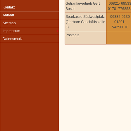
Getränkevertrieb Gert
06821- 6853
Kontakt
Bosel
0170- 776853
Anfahrt
Sparkasse Südwestpfalz
06332-9130
(fahrbare Geschäftsstelle
01801-
Sitemap
3)
54250010
Impressum
Postbote
Datenschutz