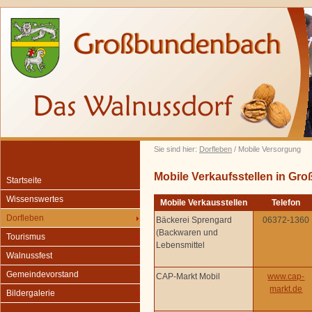
Sie sind hier:
Dorfleben
/ Mobile Versorgung
Mobile Verkaufsstellen in G
Startseite
Wissenswertes
Mobile Verkausstellen
Telefon
Dorfleben
Bäckerei Sprengard
06372-1360
(Backwaren und
Tourismus
Lebensmittel
Walnussfest
Gemeindevorstand
CAP-Markt Mobil
www.cap-
markt.de
Bildergalerie