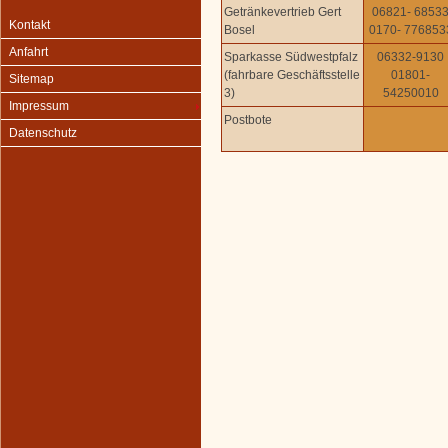
Getränkevertrieb Gert
06821- 6853
Kontakt
Bosel
0170- 776853
Anfahrt
Sparkasse Südwestpfalz
06332-9130
(fahrbare Geschäftsstelle
01801-
Sitemap
3)
54250010
Impressum
Postbote
Datenschutz