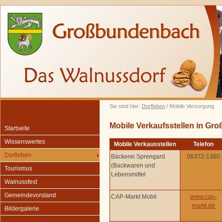
Sie sind hier:
Dorfleben
/ Mobile Versorgung
Mobile Verkaufsstellen in G
Startseite
Wissenswertes
Mobile Verkausstellen
Telefon
Dorfleben
Bäckerei Sprengard
06372-1360
(Backwaren und
Tourismus
Lebensmittel
Walnussfest
Gemeindevorstand
CAP-Markt Mobil
www.cap-
markt.de
Bildergalerie