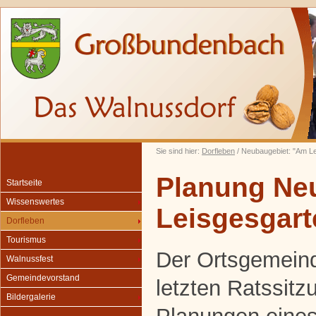
Sie sind hier:
Dorfleben
/ Neubaugebiet: "Am L
Planung Ne
Startseite
Wissenswertes
Leisgesgart
Dorfleben
Tourismus
Der Ortsgemeind
Walnussfest
Gemeindevorstand
letzten Ratssitz
Bildergalerie