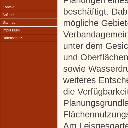
Planungen eine
Kontakt
beschäftigt. Da
Anfahrt
mögliche Gebiete
Sitemap
Impressum
Verbandagemein
Datenschutz
unter dem Gesic
und Oberfläche
sowie Wasserdru
weiteres Entsch
die Verfügbarkei
Planungsgrundl
Flächennutzung
Am Leisgesgarte