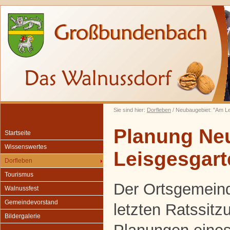
Sie sind hier:
Dorfleben
/ Neubaugebiet: "Am L
Planung Ne
Startseite
Wissenswertes
Leisgesgart
Dorfleben
Tourismus
Der Ortsgemeind
Walnussfest
Gemeindevorstand
letzten Ratssitz
Bildergalerie