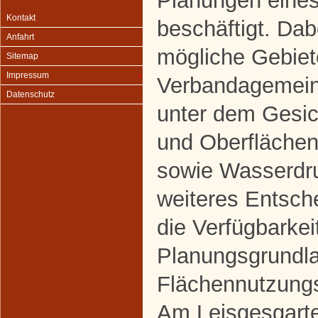
Planungen eine
Kontakt
beschäftigt. Da
Anfahrt
mögliche Gebiete
Sitemap
Impressum
Verbandagemein
Datenschutz
unter dem Gesic
und Oberfläche
sowie Wasserdru
weiteres Entsch
die Verfügbarkei
Planungsgrundl
Flächennutzung
Am Leisgesgarte