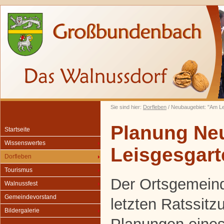
Sie sind hier:
Dorfleben
/ Neubaugebiet: "Am L
Planung Ne
Startseite
Wissenswertes
Leisgesgart
Dorfleben
Tourismus
Der Ortsgemeind
Walnussfest
Gemeindevorstand
letzten Ratssitz
Bildergalerie