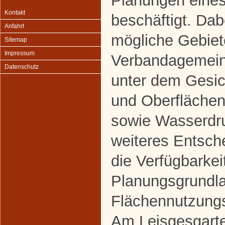
Planungen eine
Kontakt
beschäftigt. Da
Anfahrt
mögliche Gebiete
Sitemap
Impressum
Verbandagemein
Datenschutz
unter dem Gesic
und Oberfläche
sowie Wasserdru
weiteres Entsch
die Verfügbarkei
Planungsgrundl
Flächennutzung
Am Leisgesgarte