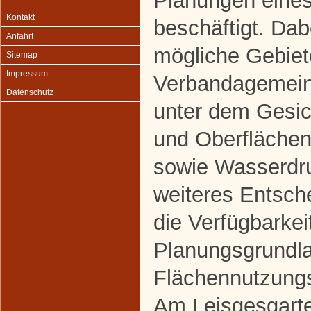
Planungen eine
Kontakt
beschäftigt. Da
Anfahrt
mögliche Gebiete
Sitemap
Impressum
Verbandagemein
Datenschutz
unter dem Gesic
und Oberfläche
sowie Wasserdru
weiteres Entsch
die Verfügbarkei
Planungsgrundl
Flächennutzung
Am Leisgesgarte