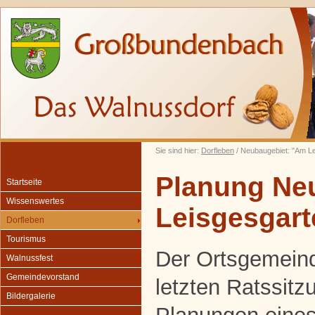
Sie sind hier:
Dorfleben
/ Neubaugebiet: "Am L
Planung Ne
Startseite
Wissenswertes
Leisgesgart
Dorfleben
Tourismus
Der Ortsgemeind
Walnussfest
Gemeindevorstand
letzten Ratssitz
Bildergalerie