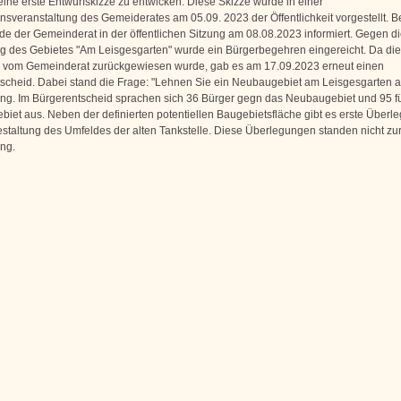
eine erste Entwurfskizze zu entwicken. Diese Skizze wurde in einer
onsveranstaltung des Gemeiderates am 05.09. 2023 der Öffentlichkeit vorgestellt. Be
de der Gemeinderat in der öffentlichen Sitzung am 08.08.2023 informiert. Gegen di
g des Gebietes "Am Leisgesgarten" wurde ein Bürgerbegehren eingereicht. Da di
vom Gemeinderat zurückgewiesen wurde, gab es am 17.09.2023 erneut einen
scheid. Dabei stand die Frage: "Lehnen Sie ein Neubaugebiet am Leisgesgarten a
g. Im Bürgerentscheid sprachen sich 36 Bürger gegn das Neubaugebiet und 95 f
iet aus. Neben der definierten potentiellen Baugebietsfläche gibt es erste Überl
staltung des Umfeldes der alten Tankstelle. Diese Überlegungen standen nicht zu
ng.