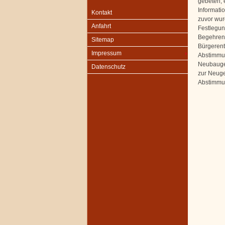
gebeten, 
Informati
Kontakt
zuvor wur
Anfahrt
Festlegun
Begehren 
Sitemap
Bürgerent
Impressum
Abstimmun
Neubaugeb
Datenschutz
zur Neuge
Abstimmu