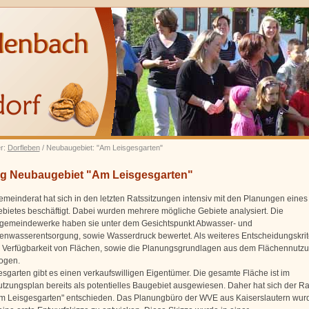
er:
Dorfleben
/ Neubaugebiet: "Am Leisgesgarten"
g Neubaugebiet "Am Leisgesgarten"
emeinderat hat sich in den letzten Ratssitzungen intensiv mit den Planungen eines
ietes beschäftigt. Dabei wurden mehrere mögliche Gebiete analysiert. Die
gemeindewerke haben sie unter dem Gesichtspunkt Abwasser- und
enwasserentsorgung, sowie Wasserdruck bewertet. Als weiteres Entscheidungskri
 Verfügbarkeit von Flächen, sowie die Planungsgrundlagen aus dem Flächennutz
ogen.
sgarten gibt es einen verkaufswilligen Eigentümer. Die gesamte Fläche ist im
tzungsplan bereits als potentielles Baugebiet ausgewiesen. Daher hat sich der Rat
m Leisgesgarten" entschieden. Das Planungbüro der WVE aus Kaiserslautern wur