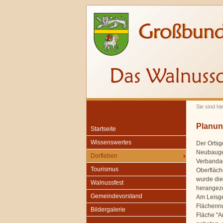
Sie sind hi
Planun
Startseite
Wissenswertes
Der Ortsg
Neubaugeb
Dorfleben
Verbanda
Tourismus
Oberfläch
wurde die
Walnussfest
herangez
Gemeindevorstand
Am Leisge
Flächennu
Bildergalerie
Fläche "A