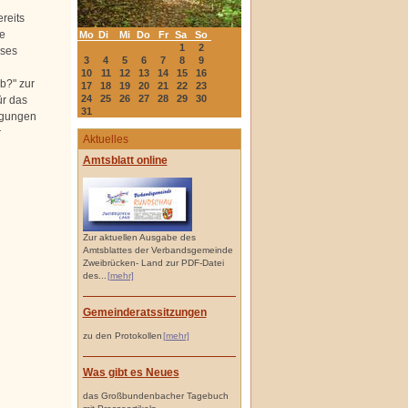
reits
e
Mo
Di
Mi
Do
Fr
Sa
So
1
2
eses
3
4
5
6
7
8
9
10
11
12
13
14
15
16
b?" zur
17
18
19
20
21
22
23
24
25
26
27
28
29
30
ür das
31
egungen
r
Aktuelles
Amtsblatt online
Zur aktuellen Ausgabe des
Amtsblattes der Verbandsgemeinde
Zweibrücken- Land zur PDF-Datei
des...
[mehr]
Gemeinderatssitzungen
zu den Protokollen
[mehr]
Was gibt es Neues
das Großbundenbacher Tagebuch