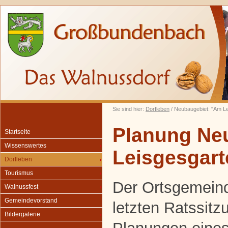
Sie sind hier:
Dorfleben
/ Neubaugebiet: "Am L
Planung Ne
Startseite
Wissenswertes
Leisgesgart
Dorfleben
Tourismus
Der Ortsgemeind
Walnussfest
Gemeindevorstand
letzten Ratssitz
Bildergalerie