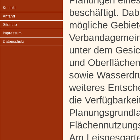
Planungen eine
Kontakt
beschäftigt. Da
Anfahrt
mögliche Gebiete
Sitemap
Impressum
Verbandagemein
Datenschutz
unter dem Gesic
und Oberfläche
sowie Wasserdru
weiteres Entsch
die Verfügbarkei
Planungsgrundl
Flächennutzung
Am Leisgesgarte