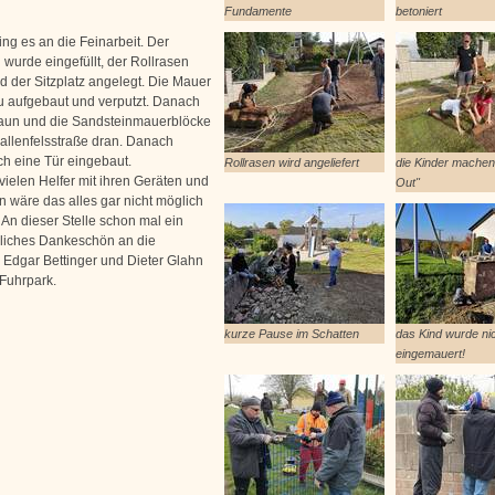
Fundamente
betoniert
ng es an die Feinarbeit. Der
 wurde eingefüllt, der Rollrasen
d der Sitzplatz angelegt. Die Mauer
 aufgebaut und verputzt. Danach
aun und die Sandsteinmauerblöcke
kallenfelsstraße dran. Danach
h eine Tür eingebaut.
Rollrasen wird angeliefert
die Kinder machen
vielen Helfer mit ihren Geräten und
Out"
 wäre das alles gar nicht möglich
An dieser Stelle schon mal ein
liches Dankeschön an die
 Edgar Bettinger und Dieter Glahn
 Fuhrpark.
kurze Pause im Schatten
das Kind wurde nic
eingemauert!