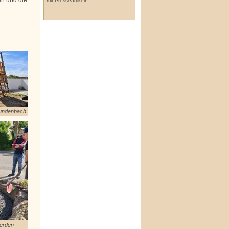
mit Presseartikeln
undenbach
erden