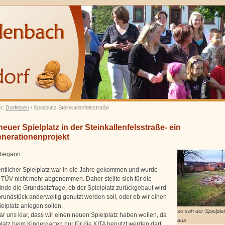
er:
Dorfleben
/ Spielplatz Steinkallenfelsstraße
euer Spielplatz in der Steinkallenfelsstraße- ein
nerationenprojekt
 begann:
entlicher Spielplatz war in die Jahre gekommen und wurde
TÜV nicht mehr abgenommen. Daher stellte sich für die
nde die Grundsatzfrage, ob der Spielplatz zurückgebaut wird
rundstück anderweitig genutzt werden soll, oder ob wir einen
elplatz anlegen sollen.
so sah der Spielpla
ar uns klar, dass wir einen neuen Spielplatz haben wollen, da
aus
latz beim Kindergarten nur für die KITA benutzt werden darf