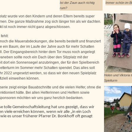
Ist der Zaun auch richtig
Immer schön im Bl
rum?
platz wurde von den Kindern und deren Eltern bereits super
n. Die ganze Maßnahme zog sich länger hin als wir dachten.
kt ist noch immer nicht ganz abgeschlossen.
fehlt:
 noch die Mauerabdeckungen, die bereits bestellt und finanziert
ie ein Baum, der im Laufe der Jahre auch für mehr Schatten
ll. Der Eingangsbereich hinter dem Tor muss noch angelegt
aneben sollte noch ein Dach über den Sitzplatz mit der
it dort ein Sonnensegel anzubringen, der für den Spielbereich
etterturm im Sommer mehr Schatten spendet. Das alles soll
hr 2022 ungesetzt werden, so dass wir den neuen Spielplatz
Helen und Viktoria 
fiziell einweihen können.
Spielturm
serie zeigt einige Bauabschnitte und die vielen Helfer, ohne die
unktioniert hätte. Bei allen Helferinnen und Helfern sowie
ponsoren möchten wir uns ganz herzlich bedanken.
se tolle Gemeinschaftsleitung hat uns gezeigt, dass wir
 viele erreichen können, wenn wir alle „in ein Loch
wie es unser früherer Pfarrer Dr. Bonkhoff oft gesagt