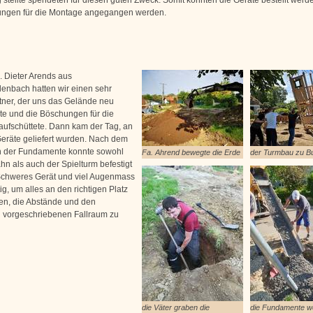
ungen für die Montage angegangen werden.
. Dieter Arends aus
enbach hatten wir einen sehr
tner, der uns das Gelände neu
rte und die Böschungen für die
aufschüttete. Dann kam der Tag, an
eräte geliefert wurden. Nach dem
 der Fundamente konnte sowohl
Fa. Ahrend bewegte die Erde
der Turmbau zu B
hn als auch der Spielturm befestigt
chweres Gerät und viel Augenmass
g, um alles an den richtigen Platz
len, die Abstände und den
h vorgeschriebenen Fallraum zu
die Väter graben die
die Fundamente w