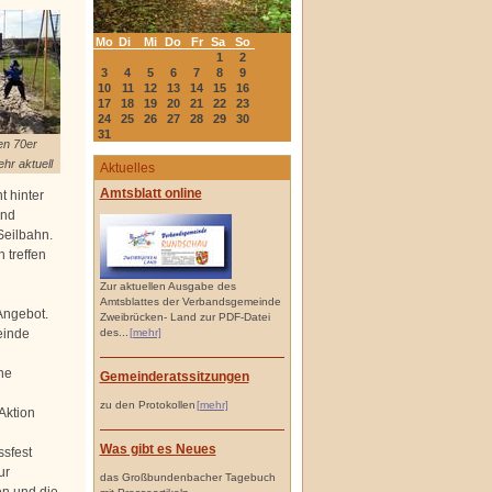
Mo
Di
Mi
Do
Fr
Sa
So
1
2
3
4
5
6
7
8
9
10
11
12
13
14
15
16
17
18
19
20
21
22
23
24
25
26
27
28
29
30
31
en 70er
hr aktuell
Aktuelles
Amtsblatt online
t hinter
und
Seilbahn.
 treffen
Zur aktuellen Ausgabe des
Amtsblattes der Verbandsgemeinde
Angebot.
Zweibrücken- Land zur PDF-Datei
einde
des...
[mehr]
he
Gemeinderatssitzungen
zu den Protokollen
[mehr]
Aktion
Was gibt es Neues
sfest
ur
das Großbundenbacher Tagebuch
en und die