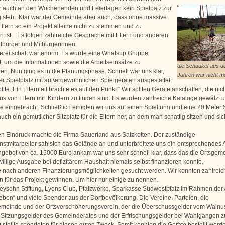
 auch an den Wochenenden und Feiertagen kein Spielpatz zur
 steht. Klar war der Gemeinde aber auch, dass ohne massive
Eltern so ein Projekt alleine nicht zu stemmen und zu
en ist. Es folgen zahlreiche Gespräche mit Eltern und anderen
itbürger und Mitbürgerinnen.
bereitschaft war enorm. Es wurde eine Whatsup Gruppe
, um die Informationen sowie die Arbeitseinsätze zu
die Schaukel aus d
ren. Nun ging es in die Planungsphase. Schnell war uns klar,
Jahren war nicht me
er Spielplatz mit außergewöhnlichen Spielgeräten ausgestattet
lte. Ein Elternteil brachte es auf den Punkt:“ Wir sollten Geräte anschaffen, die nich
s von Eltern mit Kindern zu finden sind. Es wurden zahlreiche Kataloge gewälzt 
e eingebracht. Schließlich einigten wir uns auf einen Spielturm und eine 20 Meter 
auch ein gemütlicher Sitzplatz für die Eltern her, an dem man schattig sitzen und sich
n Eindruck machte die Firma Sauerland aus Salzkotten. Der zuständige
stmitarbeiter sah sich das Gelände an und unterbreitete uns ein entsprechendes 
ngebot von ca. 15000 Euro ankam war uns sehr schnell klar, dass das die Ortsgem
willige Ausgabe bei defizitärem Haushalt niemals selbst finanzieren konnte.
 nach anderen Finanzierungsmöglichkeiten gesucht werden. Wir konnten zahlreic
 für das Projekt gewinnen. Um hier nur einige zu nennen.
eysohn Stiftung, Lyons Club, Pfalzwerke, Sparkasse Südwestpfalz im Rahmen der 
ieben“ und viele Spender aus der Dorfbevölkerung. Die Vereine, Parteien, die
meinde und der Ortsverschönerungsverein, der die Überschussgelder vom Walnus
 Sitzungsgelder des Gemeinderates und der Erfrischungsgelder bei Wahlgängen z
 stellte spendeten für diesen guten Zweck. Somit konnten die Geräte bestellt werd