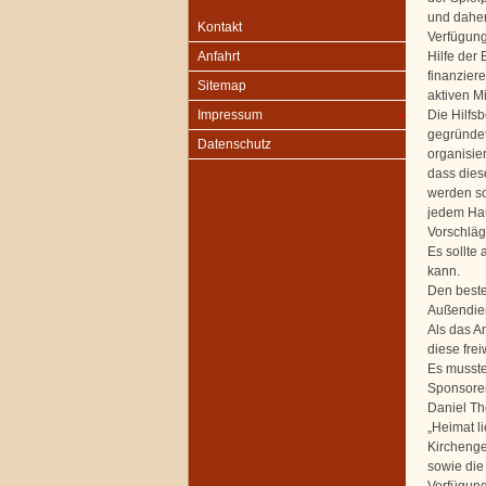
und daher
Kontakt
Verfügung
Hilfe der 
Anfahrt
finanzier
Sitemap
aktiven M
Die Hilfs
Impressum
gegründet
Datenschutz
organisie
dass dies
werden sol
jedem Hau
Vorschläg
Es sollte 
kann.
Den beste
Außendien
Als das A
diese frei
Es musste
Sponsoren
Daniel Th
„Heimat l
Kirchenge
sowie die
Verfügung