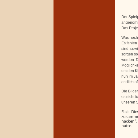
Der Spiel
angenomme
Das Proje
Was noch 
Es fehlen
sind, sow
sorgen so
werden. D
Möglichke
um den Kl
nun im Ja
endlich of
Die Bilder
es nicht f
unseren S
Fazit:
Die
zusammen
hacken“, 
hatte.