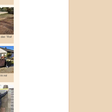
 das "Roll
ht mit