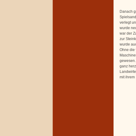
Danach gi
Spielsand
verlegt un
wurde neu
war der Z
zur Stein
wurde auc
Ohne die 
Maschinen
gewesen. 
ganz herz
Landwirte
mit ihrem