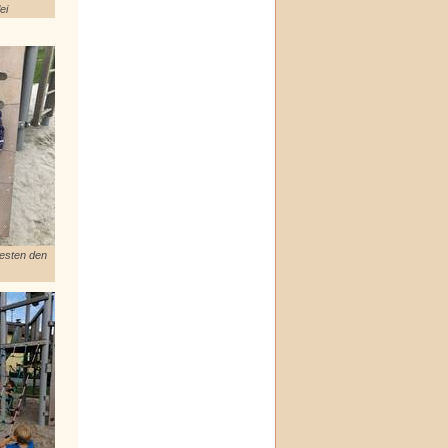
ei
testen den