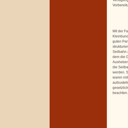
Vorbereit
Mit der Fa
Kleinbund
guten Par
strukturie
Seilbahn 
dem die G
Ausheben
die Seilba
werden. S
waren nöti
aufzustel
gesetzlic
beachten.