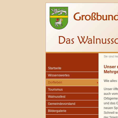
Sie sind hi
Unser n
Startseite
Mehrge
Wissenswertes
Wie alles
Dorfleben
Unser öff
Tourismus
auch vom 
Walnussfest
Ortsgemei
und das G
Gemeindevorstand
neuen Spi
Bildergalerie
Schnell w
der Spielp