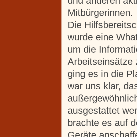
und anderen akt
Mitbürgerinnen.
Die Hilfsbereits
wurde eine Wha
um die Informat
Arbeitseinsätze 
ging es in die 
war uns klar, da
außergewöhnlich
ausgestattet werd
brachte es auf d
Geräte anschaffe