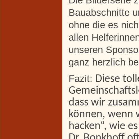
Die Bilderserie z
Bauabschnitte un
ohne die es nicht
allen Helferinne
unseren Sponso
ganz herzlich b
Fazit:
Diese toll
Gemeinschaftsle
dass wir zusam
können, wenn wi
hacken“, wie es
Dr. Bonkhoff of