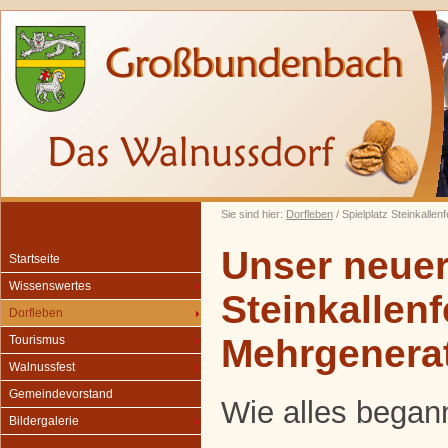
Sie sind hier:
Dorfleben
/ Spielplatz Steinkallen
Unser neuer 
Startseite
Wissenswertes
Steinkallenf
Dorfleben
Mehrgenerat
Tourismus
Walnussfest
Gemeindevorstand
Wie alles began
Bildergalerie