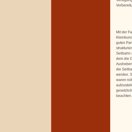
Vorbereit
Mit der Fa
Kleinbund
guten Par
strukturie
Seilbahn 
dem die G
Ausheben
die Seilba
werden. S
waren nöti
aufzustel
gesetzlic
beachten.