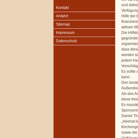
und daher
Kontakt
Verfügung
Hilfe der 
Anfahrt
finanzier
Sitemap
aktiven M
Die Hilfs
Impressum
gegründet
Datenschutz
organisie
dass dies
werden sol
jedem Hau
Vorschläg
Es sollte 
kann.
Den beste
Außendien
Als das A
diese frei
Es musste
Sponsoren
Daniel Th
„Heimat l
Kirchenge
sowie die
Verfügung