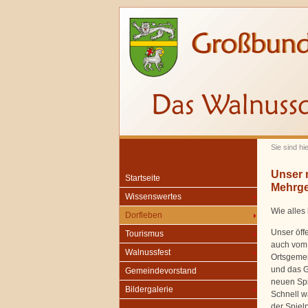
Sie sind hi
Unser n
Startseite
Mehrge
Wissenswertes
Wie alles
Dorfleben
Unser öff
Tourismus
auch vom 
Walnussfest
Ortsgemei
und das G
Gemeindevorstand
neuen Spi
Bildergalerie
Schnell w
der Spielp