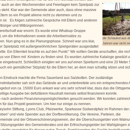
 auch an den Wochenenden und Feiertagen kein Spielpatz zur
 steht. Klar war der Gemeinde aber auch, dass ohne massive
Eltern so ein Projekt alleine nicht zu stemmen und zu
en ist. Es folgen zahlreiche Gespräche mit Eltern und anderen
itbürger und Mitbürgerinnen.
bereitschaft war enorm. Es wurde eine Whatsup Gruppe
, um die Informationen sowie die Arbeitseinsätze zu
die Schaukel aus d
ren. Nun ging es in die Planungsphase. Schnell war uns klar,
Jahren war nicht me
er Spielplatz mit außergewöhnlichen Spielgeräten ausgestattet
lte. Ein Elternteil brachte es auf den Punkt:“ Wir sollten Geräte anschaffen, die nich
s von Eltern mit Kindern zu finden sind. Es wurden zahlreiche Kataloge gewälzt 
e eingebracht. Schließlich einigten wir uns auf einen Spielturm und eine 20 Meter 
auch ein gemütlicher Sitzplatz für die Eltern her, an dem man schattig sitzen und sich
n Eindruck machte die Firma Sauerland aus Salzkotten. Der zuständige
stmitarbeiter sah sich das Gelände an und unterbreitete uns ein entsprechendes 
ngebot von ca. 15000 Euro ankam war uns sehr schnell klar, dass das die Ortsgem
willige Ausgabe bei defizitärem Haushalt niemals selbst finanzieren konnte.
 nach anderen Finanzierungsmöglichkeiten gesucht werden. Wir konnten zahlreic
 für das Projekt gewinnen. Um hier nur einige zu nennen.
eysohn Stiftung, Lyons Club, Pfalzwerke, Sparkasse Südwestpfalz im Rahmen der 
ieben“ und viele Spender aus der Dorfbevölkerung. Die Vereine, Parteien, die
meinde und der Ortsverschönerungsverein, der die Überschussgelder vom Walnus
 Sitzungsgelder des Gemeinderates und der Erfrischungsgelder bei Wahlgängen z
 stellte spendeten für diesen guten Zweck. Somit konnten die Geräte bestellt werd