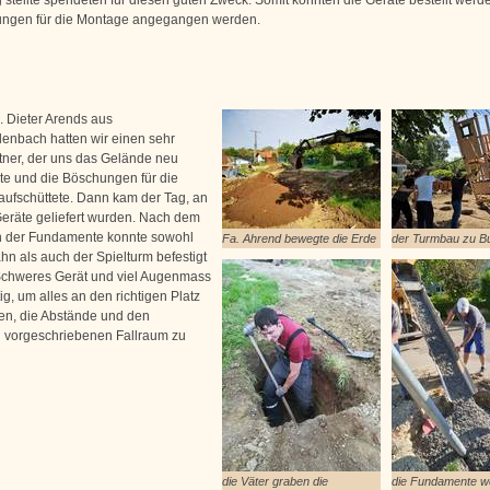
ungen für die Montage angegangen werden.
. Dieter Arends aus
enbach hatten wir einen sehr
tner, der uns das Gelände neu
rte und die Böschungen für die
aufschüttete. Dann kam der Tag, an
eräte geliefert wurden. Nach dem
 der Fundamente konnte sowohl
Fa. Ahrend bewegte die Erde
der Turmbau zu B
hn als auch der Spielturm befestigt
chweres Gerät und viel Augenmass
g, um alles an den richtigen Platz
len, die Abstände und den
h vorgeschriebenen Fallraum zu
die Väter graben die
die Fundamente w