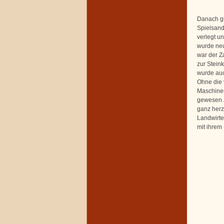
Danach gi
Spielsand
verlegt un
wurde neu
war der Z
zur Stein
wurde auc
Ohne die 
Maschinen
gewesen. 
ganz herz
Landwirte
mit ihrem