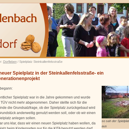
er:
Dorfleben
/ Spielplatz Steinkallenfelsstraße
euer Spielplatz in der Steinkallenfelsstraße- ein
nerationenprojekt
 begann:
entlicher Spielplatz war in die Jahre gekommen und wurde
TÜV nicht mehr abgenommen. Daher stellte sich für die
nde die Grundsatzfrage, ob der Spielplatz zurückgebaut wird
rundstück anderweitig genutzt werden soll, oder ob wir einen
elplatz anlegen sollen.
so sah der Spielpla
ar uns klar, dass wir einen neuen Spielplatz haben wollen, da
aus
latz beim Kindergarten nur für die KITA benutzt werden darf