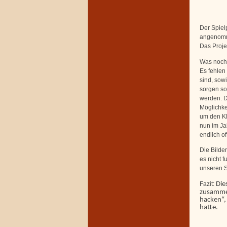
Der Spiel
angenomme
Das Proje
Was noch 
Es fehlen
sind, sow
sorgen so
werden. D
Möglichke
um den Kl
nun im Ja
endlich of
Die Bilder
es nicht f
unseren S
Fazit:
Die
zusammen
hacken“, 
hatte.