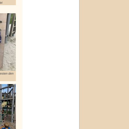
ei
testen den