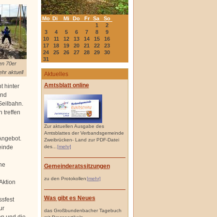
Mo
Di
Mi
Do
Fr
Sa
So
1
2
3
4
5
6
7
8
9
10
11
12
13
14
15
16
17
18
19
20
21
22
23
24
25
26
27
28
29
30
31
en 70er
hr aktuell
Aktuelles
Amtsblatt online
t hinter
und
Seilbahn.
 treffen
Zur aktuellen Ausgabe des
Amtsblattes der Verbandsgemeinde
Angebot.
Zweibrücken- Land zur PDF-Datei
einde
des...
[mehr]
he
Gemeinderatssitzungen
zu den Protokollen
[mehr]
Aktion
Was gibt es Neues
sfest
ur
das Großbundenbacher Tagebuch
en und die