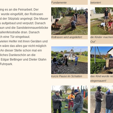
Fundamente
betoniert
ng es an die Feinarbeit. Der
 wurde eingefüllt, der Rollrasen
d der Sitzplatz angelegt. Die Mauer
 aufgebaut und verputzt. Danach
aun und die Sandsteinmauerblöcke
kallenfelsstraße dran. Danach
h eine Tür eingebaut.
Rollrasen wird angeliefert
die Kinder machen
vielen Helfer mit ihren Geräten und
Out"
 wäre das alles gar nicht möglich
An dieser Stelle schon mal ein
liches Dankeschön an die
 Edgar Bettinger und Dieter Glahn
 Fuhrpark.
kurze Pause im Schatten
das Kind wurde nic
eingemauert!