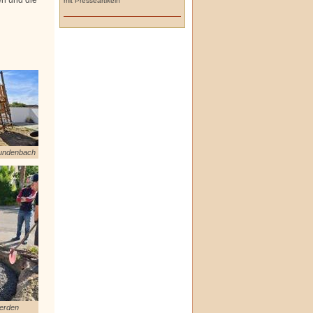
mit Presseartikeln
undenbach
erden