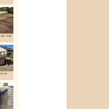
 das "Roll
ht mit