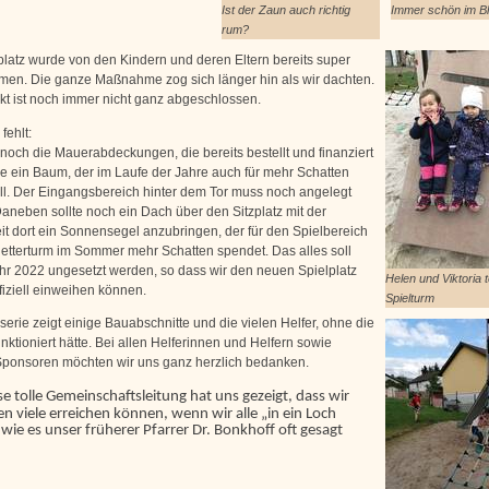
Ist der Zaun auch richtig
Immer schön im Bl
rum?
platz wurde von den Kindern und deren Eltern bereits super
n. Die ganze Maßnahme zog sich länger hin als wir dachten.
kt ist noch immer nicht ganz abgeschlossen.
fehlt:
 noch die Mauerabdeckungen, die bereits bestellt und finanziert
ie ein Baum, der im Laufe der Jahre auch für mehr Schatten
ll. Der Eingangsbereich hinter dem Tor muss noch angelegt
aneben sollte noch ein Dach über den Sitzplatz mit der
it dort ein Sonnensegel anzubringen, der für den Spielbereich
etterturm im Sommer mehr Schatten spendet. Das alles soll
hr 2022 ungesetzt werden, so dass wir den neuen Spielplatz
Helen und Viktoria 
fiziell einweihen können.
Spielturm
serie zeigt einige Bauabschnitte und die vielen Helfer, ohne die
unktioniert hätte. Bei allen Helferinnen und Helfern sowie
ponsoren möchten wir uns ganz herzlich bedanken.
se tolle Gemeinschaftsleitung hat uns gezeigt, dass wir
 viele erreichen können, wenn wir alle „in ein Loch
wie es unser früherer Pfarrer Dr. Bonkhoff oft gesagt