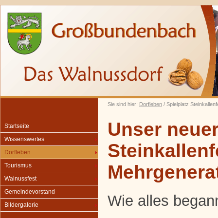
Sie sind hier:
Dorfleben
/ Spielplatz Steinkallen
Unser neuer 
Startseite
Wissenswertes
Steinkallenf
Dorfleben
Mehrgenerat
Tourismus
Walnussfest
Gemeindevorstand
Wie alles began
Bildergalerie