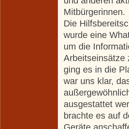
und anderen akt
Mitbürgerinnen.
Die Hilfsbereits
wurde eine Wha
um die Informat
Arbeitseinsätze 
ging es in die 
war uns klar, da
außergewöhnlich
ausgestattet werd
brachte es auf d
Geräte anschaffe