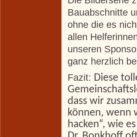
Die Bilderserie z
Bauabschnitte un
ohne die es nicht
allen Helferinne
unseren Sponso
ganz herzlich b
Fazit:
Diese toll
Gemeinschaftsle
dass wir zusam
können, wenn wi
hacken“, wie es
Dr. Bonkhoff of