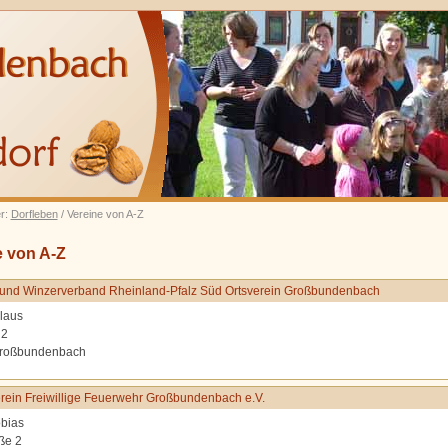
er:
Dorfleben
/ Vereine von A-Z
e von A-Z
und Winzerverband Rheinland-Pfalz Süd Ortsverein Großbundenbach
laus
 2
roßbundenbach
rein Freiwillige Feuerwehr Großbundenbach e.V.
bias
ße 2