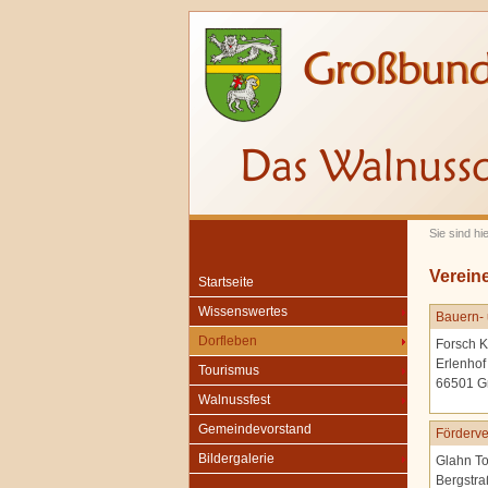
Sie sind hi
Verein
Startseite
Wissenswertes
Bauern- 
Dorfleben
Forsch K
Erlenhof
Tourismus
66501 G
Walnussfest
Gemeindevorstand
Förderve
Bildergalerie
Glahn To
Bergstra