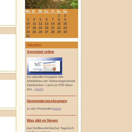
Mo
Di
Mi
Do
Fr
Sa
So
1
2
3
4
5
6
7
8
9
10
11
12
13
14
15
16
17
18
19
20
21
22
23
24
25
26
27
28
29
30
31
Aktuelles
Amtsblatt online
Zur aktuellen Ausgabe des
Amtsblattes der Verbandsgemeinde
Zweibrücken- Land zur PDF-Datei
des...
[mehr]
Gemeinderatssitzungen
zu den Protokollen
[mehr]
Was gibt es Neues
das Großbundenbacher Tagebuch