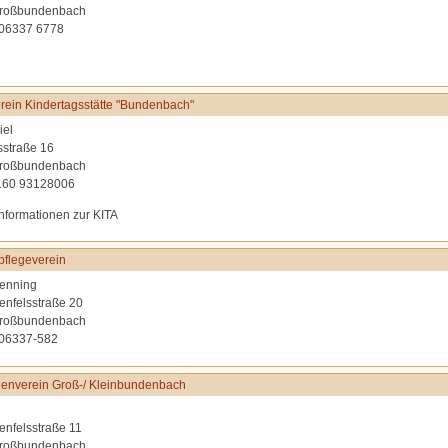
roßbundenbach
 06337 6778
rein Kindertagsstätte "Bundenbach"
iel
sstraße 16
roßbundenbach
0160 93128006
Informationen zur KITA
flegeverein
enning
lenfelsstraße 20
roßbundenbach
 06337-582
enverein Groß-/ Kleinbundenbach
lenfelsstraße 11
roßbundenbach