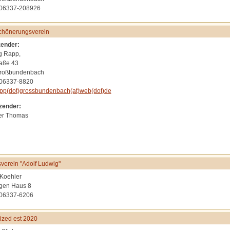
 06337-208926
chönerungsverein
zender:
g Rapp,
aße 43
roßbundenbach
 06337-8820
pp(dot)grossbundenbach(at)web(dot)de
tzender:
er Thomas
verein "Adolf Ludwig"
Koehler
gen Haus 8
 06337-6206
zed est 2020