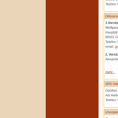
Telefon:
Ortsvers
1.Vorsit
Wolfgan
Hauptstr
66501 G
Telefon:
email:
ra
2. Vorsi
Alexand
mehr...
SPD Orts
Günther 
Am Heili
Telefon:
Unorgani