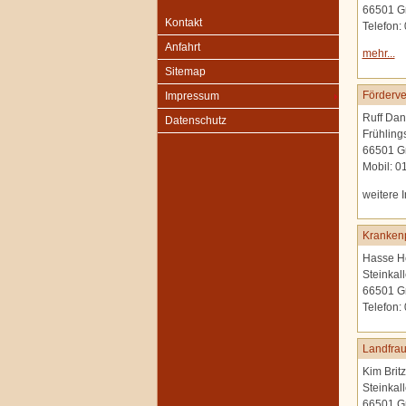
66501 G
Kontakt
Telefon:
Anfahrt
mehr...
Sitemap
Förderve
Impressum
Ruff Dan
Datenschutz
Frühling
66501 G
Mobil: 
weitere 
Krankenp
Hasse H
Steinkal
66501 G
Telefon:
Landfrau
Kim Britz
Steinkal
66501 G