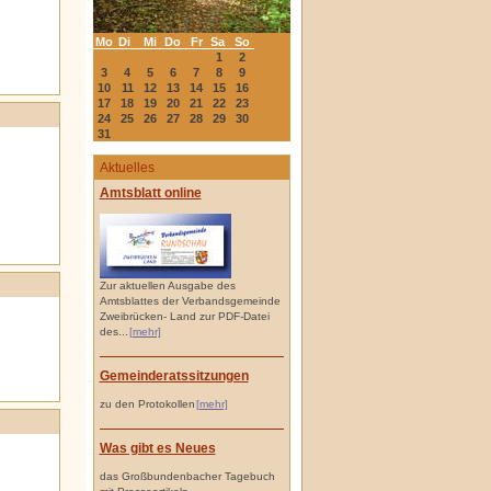
Mo
Di
Mi
Do
Fr
Sa
So
1
2
3
4
5
6
7
8
9
10
11
12
13
14
15
16
17
18
19
20
21
22
23
24
25
26
27
28
29
30
31
Aktuelles
Amtsblatt online
Zur aktuellen Ausgabe des
Amtsblattes der Verbandsgemeinde
Zweibrücken- Land zur PDF-Datei
des...
[mehr]
Gemeinderatssitzungen
zu den Protokollen
[mehr]
Was gibt es Neues
das Großbundenbacher Tagebuch