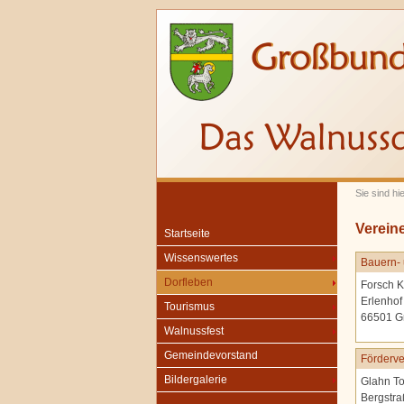
Sie sind hi
Verein
Startseite
Wissenswertes
Bauern- 
Dorfleben
Forsch K
Erlenhof
Tourismus
66501 G
Walnussfest
Gemeindevorstand
Förderve
Bildergalerie
Glahn To
Bergstra