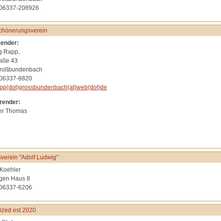
 06337-208926
chönerungsverein
zender:
g Rapp,
aße 43
roßbundenbach
 06337-8820
pp(dot)grossbundenbach(at)web(dot)de
tzender:
er Thomas
verein "Adolf Ludwig"
Koehler
gen Haus 8
 06337-6206
zed est 2020