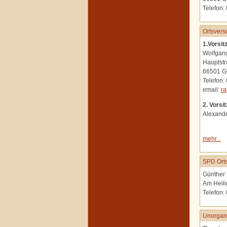
Telefon:
Ortsvers
1.Vorsit
Wolfgan
Hauptstr
66501 G
Telefon:
email:
ra
2. Vorsi
Alexand
mehr...
SPD Orts
Günther 
Am Heili
Telefon:
Unorgani