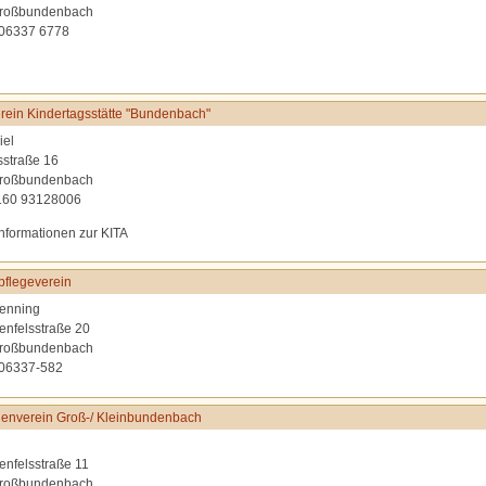
roßbundenbach
 06337 6778
rein Kindertagsstätte "Bundenbach"
iel
sstraße 16
roßbundenbach
0160 93128006
Informationen zur KITA
flegeverein
enning
lenfelsstraße 20
roßbundenbach
 06337-582
enverein Groß-/ Kleinbundenbach
lenfelsstraße 11
roßbundenbach