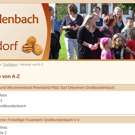
er:
Dorfleben
/ Vereine von A-Z
e von A-Z
und Winzerverband Rheinland-Pfalz Süd Ortsverein Großbundenbach
laus
 2
roßbundenbach
rein Freiwillige Feuerwehr Großbundenbach e.V.
bias
ße 2