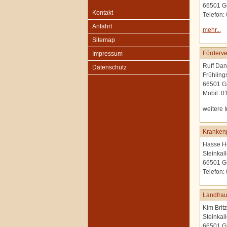
66501 G
Kontakt
Telefon:
Anfahrt
mehr...
Sitemap
Förderve
Impressum
Ruff Dan
Datenschutz
Frühling
66501 G
Mobil: 
weitere 
Krankenp
Hasse H
Steinkal
66501 G
Telefon:
Landfrau
Kim Britz
Steinkal
66501 G