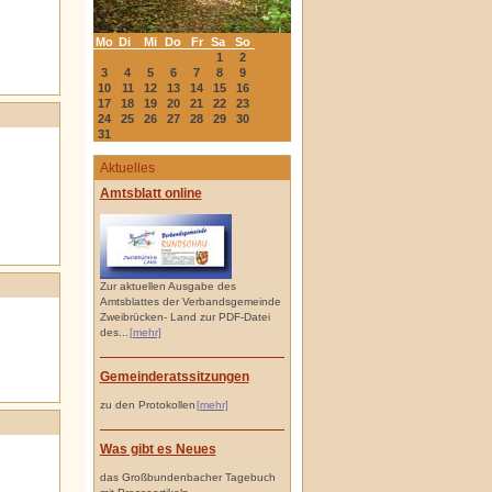
Mo
Di
Mi
Do
Fr
Sa
So
1
2
3
4
5
6
7
8
9
10
11
12
13
14
15
16
17
18
19
20
21
22
23
24
25
26
27
28
29
30
31
Aktuelles
Amtsblatt online
Zur aktuellen Ausgabe des
Amtsblattes der Verbandsgemeinde
Zweibrücken- Land zur PDF-Datei
des...
[mehr]
Gemeinderatssitzungen
zu den Protokollen
[mehr]
Was gibt es Neues
das Großbundenbacher Tagebuch