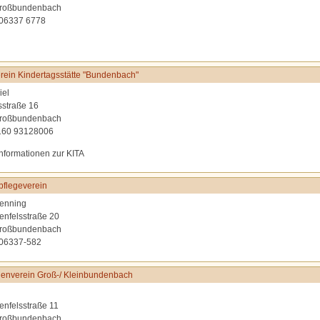
roßbundenbach
 06337 6778
rein Kindertagsstätte "Bundenbach"
iel
sstraße 16
roßbundenbach
0160 93128006
Informationen zur KITA
flegeverein
enning
lenfelsstraße 20
roßbundenbach
 06337-582
enverein Groß-/ Kleinbundenbach
lenfelsstraße 11
roßbundenbach