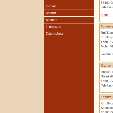
66501 G
Kontakt
Telefon:
Anfahrt
mehr...
Sitemap
Förderve
Impressum
Ruff Dan
Datenschutz
Frühling
66501 G
Mobil: 
weitere 
Krankenp
Hasse H
Steinkal
66501 G
Telefon:
Landfrau
Kim Britz
Steinkal
66501 G