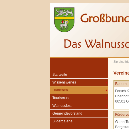
Sie sind hi
Verein
Startseite
Wissenswertes
Bauern- 
Dorfleben
Forsch K
Erlenhof
Tourismus
66501 G
Walnussfest
Gemeindevorstand
Förderve
Bildergalerie
Glahn To
Bergstra