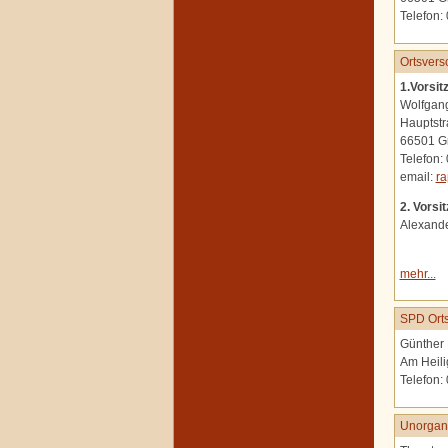
Telefon:
Ortsvers
1.Vorsit
Wolfgan
Hauptstr
66501 G
Telefon:
email:
ra
2. Vorsi
Alexand
mehr...
SPD Orts
Günther 
Am Heili
Telefon:
Unorgani