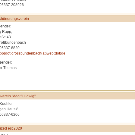
 06337-208926
chönerungsverein
zender:
g Rapp,
aße 43
roßbundenbach
 06337-8820
pp(dot)grossbundenbach(at)web(dot)de
tzender:
er Thomas
verein "Adolf Ludwig"
Koehler
gen Haus 8
 06337-6206
zed est 2020