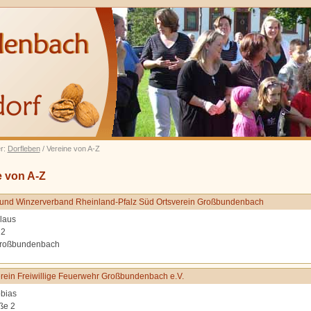
er:
Dorfleben
/ Vereine von A-Z
e von A-Z
und Winzerverband Rheinland-Pfalz Süd Ortsverein Großbundenbach
laus
 2
roßbundenbach
rein Freiwillige Feuerwehr Großbundenbach e.V.
bias
ße 2