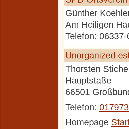
Günther Koehle
Am Heiligen Ha
Telefon: 06337
Unorganized es
Thorsten Stiche
Hauptstaße
66501 Großbun
Telefon:
017973
Homepage
Star