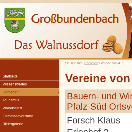
Sie sind hier:
Dorfleben
/ Vereine von A-Z
Vereine von
Startseite
Wissenswertes
Dorfleben
Bauern- und Wi
Tourismus
Pfalz Süd Orts
Walnussfest
Gemeindevorstand
Forsch Klaus
Bildergalerie