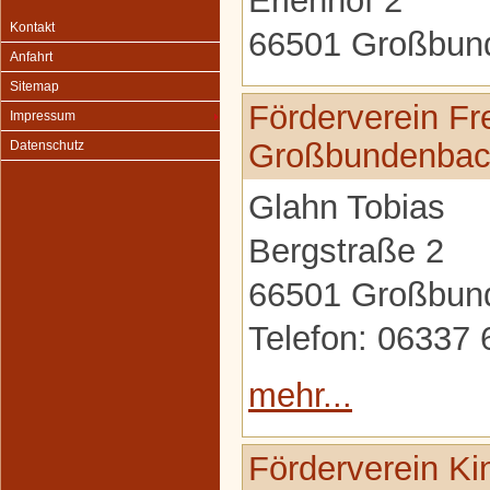
Erlenhof 2
Kontakt
66501 Großbun
Anfahrt
Sitemap
Förderverein Fr
Impressum
Großbundenbac
Datenschutz
Glahn Tobias
Bergstraße 2
66501 Großbun
Telefon: 06337
mehr...
Förderverein Ki