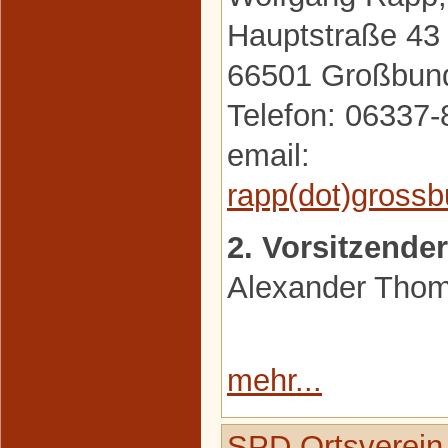
Hauptstraße 43
66501 Großbun
Telefon: 06337
email:
rapp(dot)gross
2. Vorsitzender
Alexander Tho
mehr...
SPD Ortsverein 