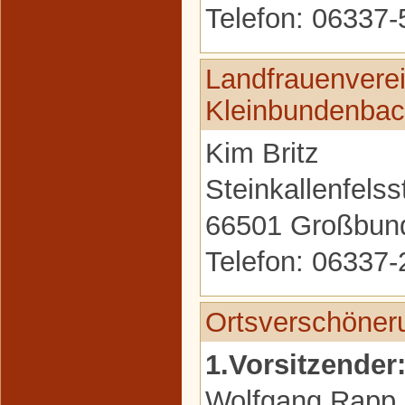
Telefon: 06337-
Landfrauenverei
Kleinbundenba
Kim Britz
Steinkallenfelss
66501 Großbun
Telefon: 06337
Ortsverschöner
1.Vorsitzender
Wolfgang Rapp,