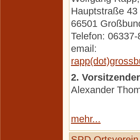
Hauptstraße 43
66501 Großbun
Telefon: 06337
email:
rapp(dot)gross
2. Vorsitzender
Alexander Tho
mehr...
SPD Ortsverein 