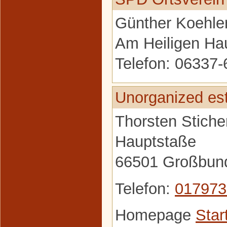
Günther Koehle
Am Heiligen Ha
Telefon: 06337
Unorganized es
Thorsten Stiche
Hauptstaße
66501 Großbun
Telefon:
017973
Homepage
Star