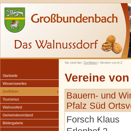
Sie sind hier:
Dorfleben
/ Vereine von A-Z
Vereine von
Startseite
Wissenswertes
Dorfleben
Bauern- und Wi
Tourismus
Pfalz Süd Orts
Walnussfest
Gemeindevorstand
Forsch Klaus
Bildergalerie