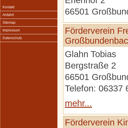
Erlenhof 2
Kontakt
66501 Großbun
Anfahrt
Sitemap
Förderverein Fr
Impressum
Großbundenbac
Datenschutz
Glahn Tobias
Bergstraße 2
66501 Großbun
Telefon: 06337
mehr...
Förderverein Ki