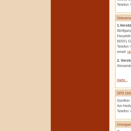
Telefon:
Ortsvers
1.Vorsit
Wolfgan
Hauptstr
66501 G
Telefon:
email:
ra
2. Vorsi
Alexand
mehr...
SPD Orts
Günther 
Am Heili
Telefon:
Unorgani