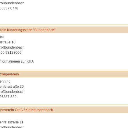
roßbundenbach
 06337 6778
rein Kindertagsstätte "Bundenbach"
iel
sstraße 16
roßbundenbach
0160 93128006
Informationen zur KITA
flegeverein
enning
lenfelsstraße 20
roßbundenbach
 06337-582
enverein Groß-/ Kleinbundenbach
lenfelsstraße 11
roßbundenbach