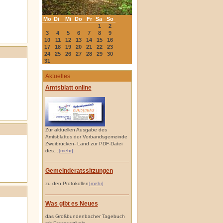
Mo
Di
Mi
Do
Fr
Sa
So
1
2
3
4
5
6
7
8
9
10
11
12
13
14
15
16
17
18
19
20
21
22
23
24
25
26
27
28
29
30
31
Aktuelles
Amtsblatt online
Zur aktuellen Ausgabe des
Amtsblattes der Verbandsgemeinde
Zweibrücken- Land zur PDF-Datei
des...
[mehr]
Gemeinderatssitzungen
zu den Protokollen
[mehr]
Was gibt es Neues
das Großbundenbacher Tagebuch