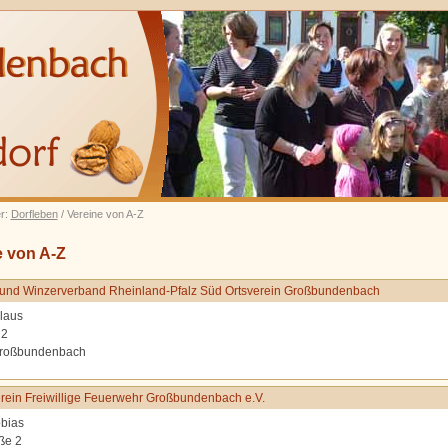
er:
Dorfleben
/ Vereine von A-Z
e von A-Z
und Winzerverband Rheinland-Pfalz Süd Ortsverein Großbundenbach
laus
 2
roßbundenbach
rein Freiwillige Feuerwehr Großbundenbach e.V.
bias
ße 2