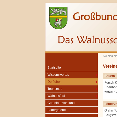
Sie sind hi
Verein
Startseite
Wissenswertes
Bauern- 
Dorfleben
Forsch K
Erlenhof
Tourismus
66501 G
Walnussfest
Gemeindevorstand
Förderve
Bildergalerie
Glahn To
Bergstra