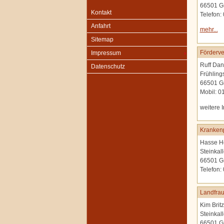
66501 G
Kontakt
Telefon:
Anfahrt
mehr...
Sitemap
Förderve
Impressum
Ruff Dan
Datenschutz
Frühling
66501 G
Mobil: 
weitere 
Krankenp
Hasse H
Steinkal
66501 G
Telefon:
Landfrau
Kim Britz
Steinkal
66501 G