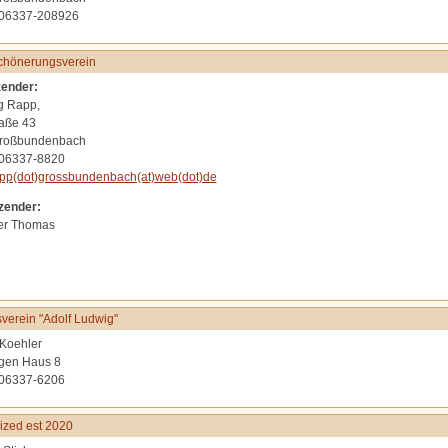
 06337-208926
chönerungsverein
zender:
g Rapp,
aße 43
roßbundenbach
 06337-8820
pp(dot)grossbundenbach(at)web(dot)de
tzender:
er Thomas
verein "Adolf Ludwig"
Koehler
gen Haus 8
 06337-6206
zed est 2020