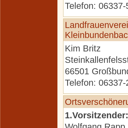
Telefon: 06337-
Landfrauenverei
Kleinbundenba
Kim Britz
Steinkallenfelss
66501 Großbun
Telefon: 06337
Ortsverschöner
1.Vorsitzender
Wolfgang Rapp,