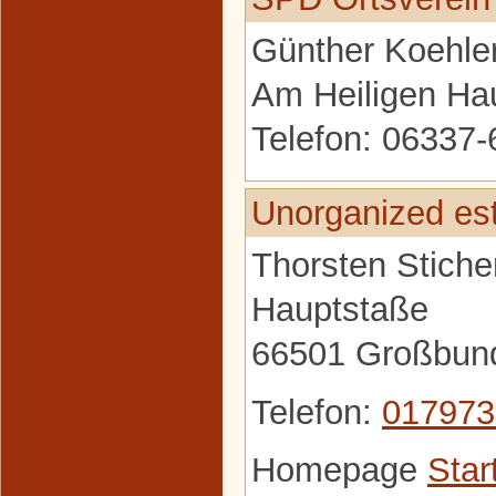
Günther Koehle
Am Heiligen Ha
Telefon: 06337
Unorganized es
Thorsten Stiche
Hauptstaße
66501 Großbun
Telefon:
017973
Homepage
Star