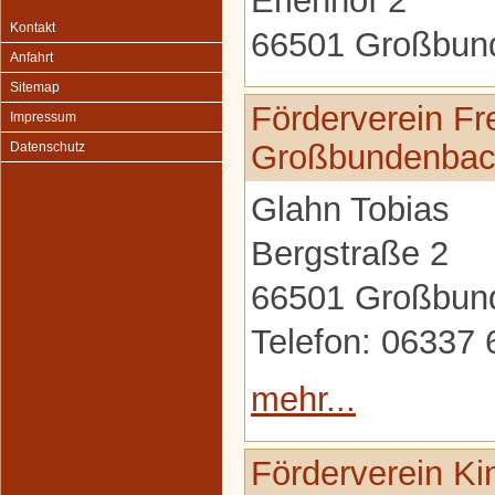
Erlenhof 2
Kontakt
66501 Großbun
Anfahrt
Sitemap
Förderverein Fr
Impressum
Großbundenbac
Datenschutz
Glahn Tobias
Bergstraße 2
66501 Großbun
Telefon: 06337
mehr...
Förderverein Ki