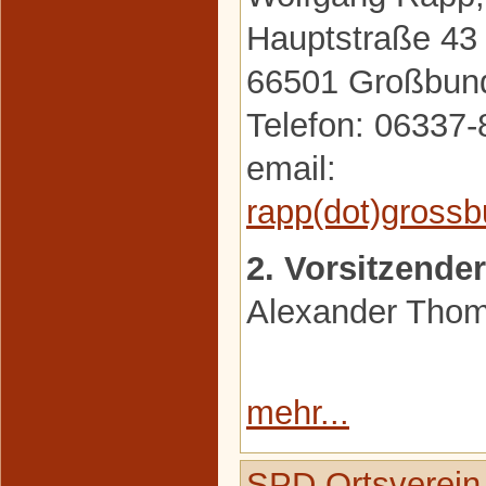
Hauptstraße 43
66501 Großbun
Telefon: 06337
email:
rapp(dot)gross
2. Vorsitzender
Alexander Tho
mehr...
SPD Ortsverein 