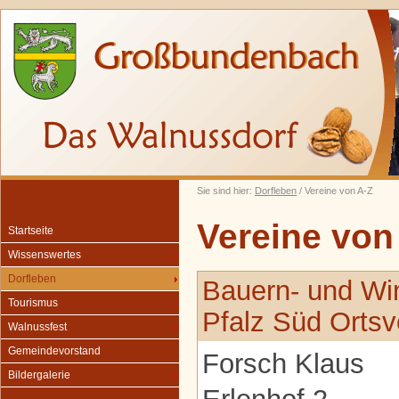
Sie sind hier:
Dorfleben
/ Vereine von A-Z
Vereine von
Startseite
Wissenswertes
Dorfleben
Bauern- und Wi
Tourismus
Pfalz Süd Orts
Walnussfest
Gemeindevorstand
Forsch Klaus
Bildergalerie