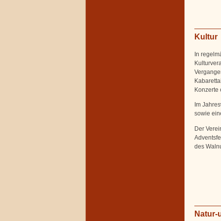
Kultur
In regelm
Kulturvera
Vergangen
Kabaretta
Konzerte o
Im Jahres
sowie ein
Der Verein
Adventsfe
des Walnu
Natur-