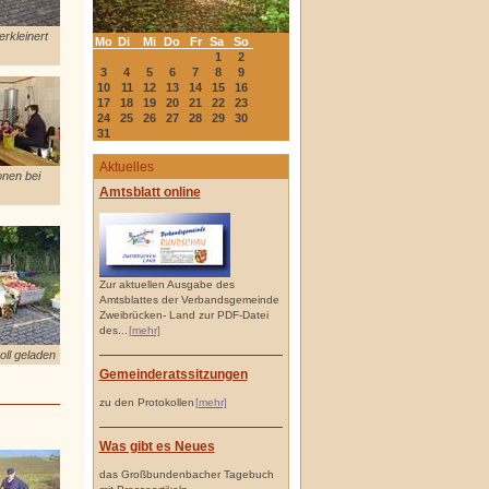
erkleinert
Mo
Di
Mi
Do
Fr
Sa
So
1
2
3
4
5
6
7
8
9
10
11
12
13
14
15
16
17
18
19
20
21
22
23
24
25
26
27
28
29
30
31
Aktuelles
nen bei
Amtsblatt online
Zur aktuellen Ausgabe des
Amtsblattes der Verbandsgemeinde
Zweibrücken- Land zur PDF-Datei
des...
[mehr]
ll geladen
Gemeinderatssitzungen
zu den Protokollen
[mehr]
Was gibt es Neues
das Großbundenbacher Tagebuch