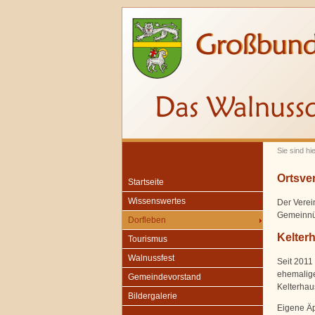
Sie sind hi
Ortsve
Startseite
Wissenswertes
Der Verein
Gemeinnüt
Dorfleben
Kelterh
Tourismus
Walnussfest
Seit 2011 
ehemalige
Gemeindevorstand
Kelterhau
Bildergalerie
Eigene Äp