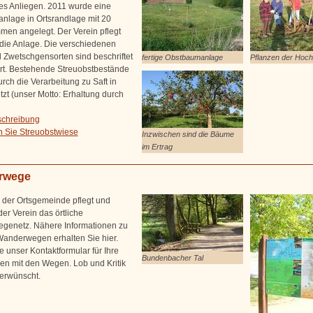
s Anliegen. 2011 wurde eine
anlage in Ortsrandlage mit 20
en angelegt. Der Verein pflegt
 die Anlage. Die verschiedenen
d Zwetschgensorten sind beschriftet
fertige Obstbaumanlage
Pflanzen der Hoc
ert. Bestehende Streuobstbestände
rch die Verarbeitung zu Saft in
tzt (unser Motto: Erhaltung durch
schreibung
en Sie Streuobstwiese
Inzwischen sind die Bäume
im Ertrag
rwege
g der Ortsgemeinde pflegt und
der Verein das örtliche
genetz. Nähere Informationen zu
anderwegen erhalten Sie hier.
e unser Kontaktformular für Ihre
Bundenbacher Tal
en mit den Wegen. Lob und Kritik
 erwünscht.