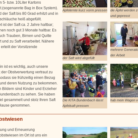
in 5- bzw. 10Liter Kartons
et.(sogenannte Bag in Box System).
Apfelernte kurz vorm pressen
die Äpfel werden z
 der Saft bis 80 Grad erhitzt und in
und gepresst
schläuche heiß abgefüllt.
 ist der Saft ca. 2 Jahre haltbar;
en noch gut 3 Monate haltbar. Es
ch Trauben, Birnen und Quitte
t und zu Saft verarbeitet. Nähere
erteilt der Vorsitzende
mehrere Generatio
der Arbeit
der Saft wird abgefüllt
n ist es wichtig, auch unsere
t der Obstverwertung vertraut zu
odass sie frühzeitig einen Bezug
 und deren Nutzung zu bekommen.
n Bildern sind Kinder und Erzieher
Bundenbach zu sehen. Sie haben
fel gesammelt und stolz Ihren Saft
Die KITA Bundenbach lässt
hab mein Wagen vo
 Hause genommen.
Apfelsaft pressen
bstwiesen
tung und Erneuerung
bstwiesen im Ort ist uns ein