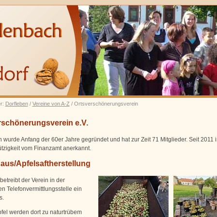
er:
Dorfleben
/
Vereine von A-Z
/ Ortsverschönerungsverein
rschönerungsverein e.V.
 wurde Anfang der 60er Jahre gegründet und hat zur Zeit 71 Mitglieder. Seit 2011 i
zigkeit vom Finanzamt anerkannt.
aus/Apfelsaftherstellung
betreibt der Verein in der
n Telefonvermittlungsstelle ein
s.
fel werden dort zu naturtrübem