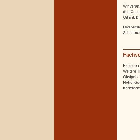
Wir veran
den Ortse
Ort mit. D
Das Aufst
Schleiere
Fachvo
Es finden
Weitere T
Obstgehöl
Höhe, Ges
Korbflecht