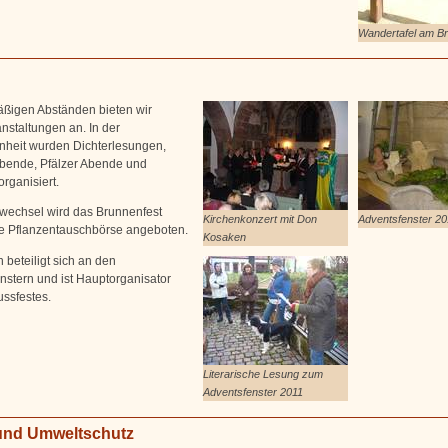
Wandertafel am Br
äßigen Abständen bieten wir
nstaltungen an. In der
heit wurden Dichterlesungen,
bende, Pfälzer Abende und
rganisiert.
wechsel wird das Brunnenfest
Kirchenkonzert mit Don
Adventsfenster 20
e Pflanzentauschbörse angeboten.
Kosaken
 beteiligt sich an den
nstern und ist Hauptorganisator
ssfestes.
Literarische Lesung zum
Adventsfenster 2011
und Umweltschutz