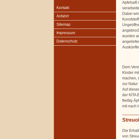
Apfelsaft 
Kontakt
verarbeit
Dabei wird
Anfahrt
Kunststoff
Sitemap
Ungeöffnet
angebroch
Impressum
wurden au
Datenschutz
angeliefer
Auskünfte 
Dem Verei
Kinder mi
machen, s
zur Natur
Auf diese
der KITA 
fleißig Äp
mit nach
Streuo
Die Erhal
von Streuo