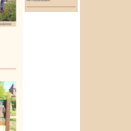
mit Presseartikeln
hstämme