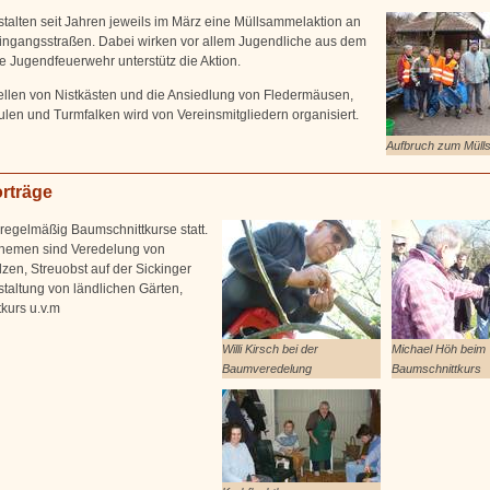
stalten seit Jahren jeweils im März eine Müllsammelaktion an
ingangsstraßen. Dabei wirken vor allem Jugendliche aus dem
ie Jugendfeuerwehr unterstütz die Aktion.
ellen von Nistkästen und die Ansiedlung von Fledermäusen,
ulen und Turmfalken wird von Vereinsmitgliedern organisiert.
Aufbruch zum Müll
rträge
 regelmäßig Baumschnittkurse statt.
hemen sind Veredelung von
zen, Streuobst auf der Sickinger
taltung von ländlichen Gärten,
kurs u.v.m
Willi Kirsch bei der
Michael Höh beim
Baumveredelung
Baumschnittkurs