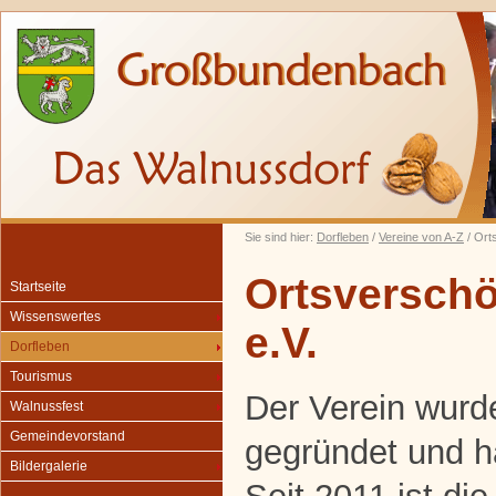
Sie sind hier:
Dorfleben
/
Vereine von A-Z
/ Ort
Ortsversch
Startseite
Wissenswertes
e.V.
Dorfleben
Tourismus
Der Verein wurd
Walnussfest
Gemeindevorstand
gegründet und ha
Bildergalerie