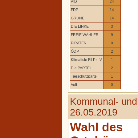
AfD
24
FDP
14
GRÜNE
14
DIE LINKE
3
FREIE WÄHLER
9
PIRATEN
0
ÖDP
2
Klimaliste RLP e.V.
1
Die PARTEI
2
Tierschutzpartei
1
Volt
0
Kommunal- und
26.05.2019
Wahl des