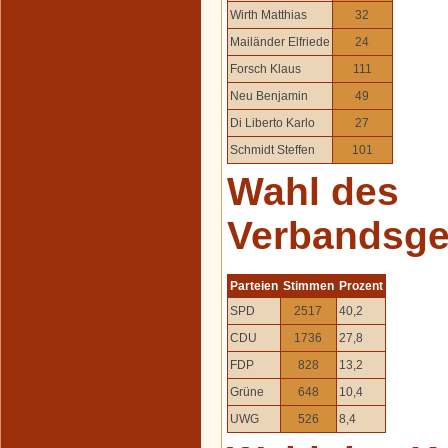
Wirth Matthias
32
Mailänder Elfriede
24
Forsch Klaus
111
Neu Benjamin
49
Di Liberto Karlo
27
Schmidt Steffen
101
Wahl des
Verbandsge
Parteien
Stimmen
Prozent
SPD
2517
40,2
CDU
1736
27,8
FDP
828
13,2
Grüne
648
10,4
UWG
526
8,4