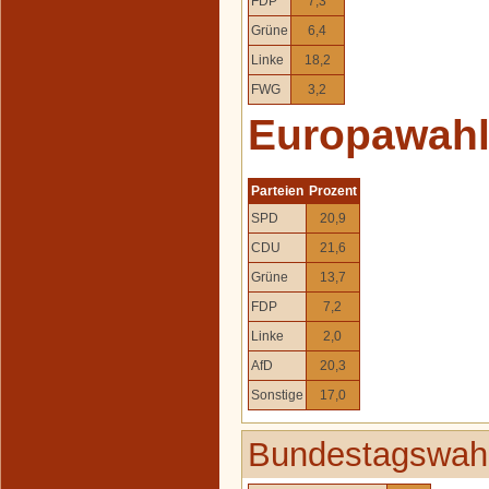
FDP
7,3
Grüne
6,4
Linke
18,2
FWG
3,2
Europawah
Parteien
Prozent
SPD
20,9
CDU
21,6
Grüne
13,7
FDP
7,2
Linke
2,0
AfD
20,3
Sonstige
17,0
Bundestagswahl