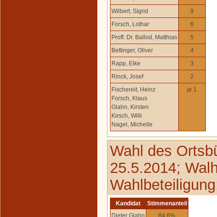
Wilbert, Sigrid
9
Forsch, Lothar
6
Proff. Dr. Ballod, Matthias
5
Bettinger, Oliver
4
Rapp, Elke
3
Rinck, Josef
2
Fischereit, Heinz
je 1
Forsch, Klaus
Glahn, Kirsten
Kirsch, Willi
Nagel, Michelle
Wahl des Ortsb
25.5.2014; Walh
Wahlbeteiligung
Kandidat
Stimmenanteil
Dieter Glahn
84,6%