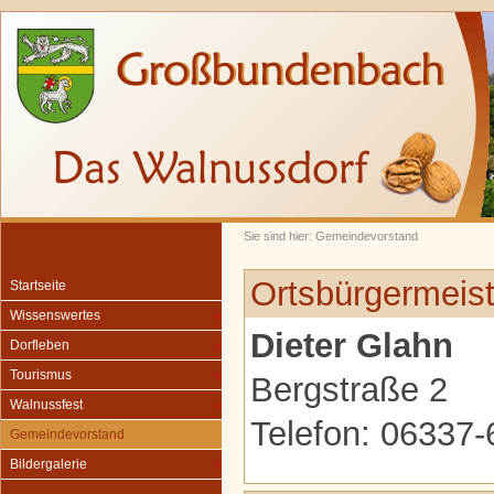
Sie sind hier: Gemeindevorstand
Ortsbürgermeist
Startseite
Wissenswertes
Dieter Glahn
Dorfleben
Tourismus
Bergstraße 2
Walnussfest
Telefon: 06337
Gemeindevorstand
Bildergalerie