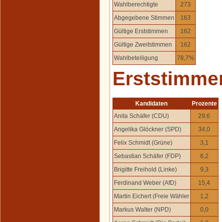
Wahlberechtigte
273
Abgegebene Stimmen
163
Gültige Erststimmen
162
Gültige Zweitstimmen
162
Wahlbeteiligung
78,7%
Erststimme
Kandidaten
Prozente
Anita Schäfer (CDU)
29,6
Angelika Glöckner (SPD)
34,0
Felix Schmidt (Grüne)
3,1
Sebastian Schäfer (FDP)
6,2
Brigitte Freihold (Linke)
9,3
Ferdinand Weber (AfD)
15,4
Martin Eichert (Freie Wähler
1,2
Markus Walter (NPD)
0,0