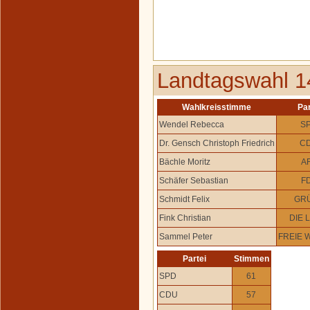
Landtagswahl 1
Wahlkreisstimme
Par
Wendel Rebecca
S
Dr. Gensch Christoph Friedrich
C
Bächle Moritz
A
Schäfer Sebastian
F
Schmidt Felix
GR
Fink Christian
DIE 
Sammel Peter
FREIE 
Partei
Stimmen
SPD
61
CDU
57