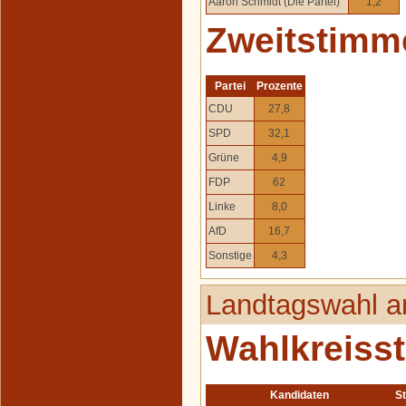
Aaron Schmidt (Die Partei)
1,2
Zweitstimm
Partei
Prozente
CDU
27,8
SPD
32,1
Grüne
4,9
FDP
62
Linke
8,0
AfD
16,7
Sonstige
4,3
Landtagswahl a
Wahlkreiss
Kandidaten
S