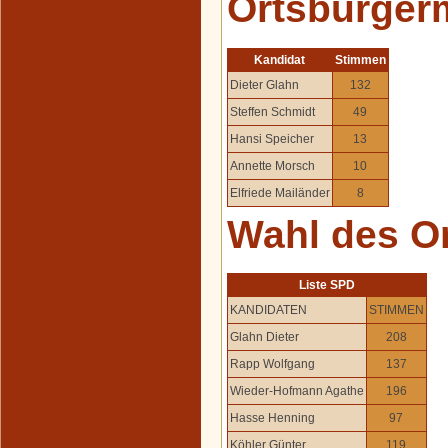
Ortsbürger
Kandidat
Stimmen
Dieter Glahn
132
Steffen Schmidt
49
Hansi Speicher
13
Annette Morsch
10
Elfriede Mailänder
8
Wahl des O
Liste SPD
KANDIDATEN
STIMMEN
Glahn Dieter
208
Rapp Wolfgang
137
Wieder-Hofmann Agathe
196
Hasse Henning
97
Köhler Günter
119