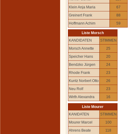
Klein Anja Maria
67
Greinert Frank
88
Hoffmann Achim
59
Liste Morsch
KANDIDATEN
STIMMEN
Morsch Annette
25
Speicher Hans
20
Bendzko Jürgen
24
Rhode Frank
23
Kuntz Norbert Otto
26
Neu Rolf
23
Wirth Alexandra
16
Liste Mourer
KANIDATEN
STIMMEN
Mourer Marcel
100
Ahrens Beate
118