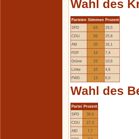
Wahl des K
Parteien
Stimmen
Prozent
SPD
64
29,5
CDU
56
25,8
Afd
35
16,1
FDP
16
7,4
Grüne
23
10,6
Linke
10
4,6
FWG
13
6,0
Wahl des B
Partei
Prozent
SPD
30,0
CDU
27,3
AfD
7,7