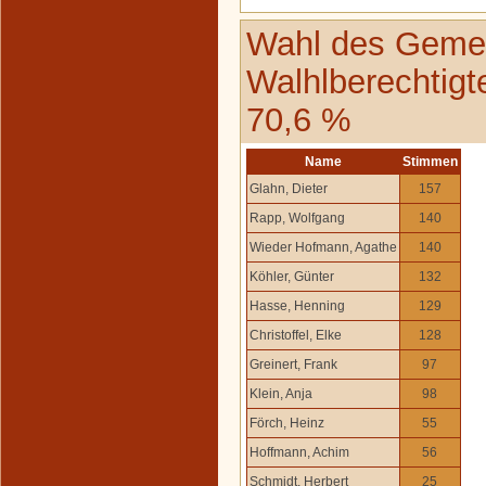
Wahl des Gemei
Walhlberechtigt
70,6 %
Name
Stimmen
Glahn, Dieter
157
Rapp, Wolfgang
140
Wieder Hofmann, Agathe
140
Köhler, Günter
132
Hasse, Henning
129
Christoffel, Elke
128
Greinert, Frank
97
Klein, Anja
98
Förch, Heinz
55
Hoffmann, Achim
56
Schmidt, Herbert
25