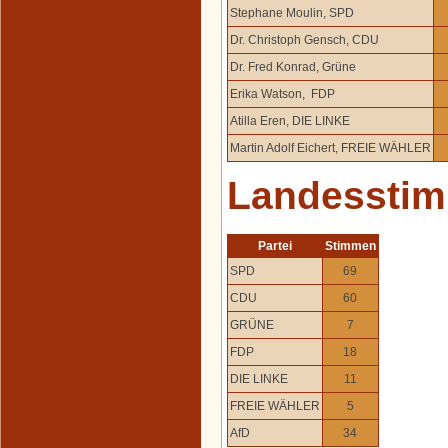
Stephane Moulin, SPD
Dr. Christoph Gensch, CDU
Dr. Fred Konrad, Grüne
Erika Watson, FDP
Atilla Eren, DIE LINKE
Martin Adolf Eichert, FREIE WÄHLER
Landessti
Partei
Stimmen
SPD
69
CDU
60
GRÜNE
7
FDP
18
DIE LINKE
11
FREIE WÄHLER
5
AfD
34