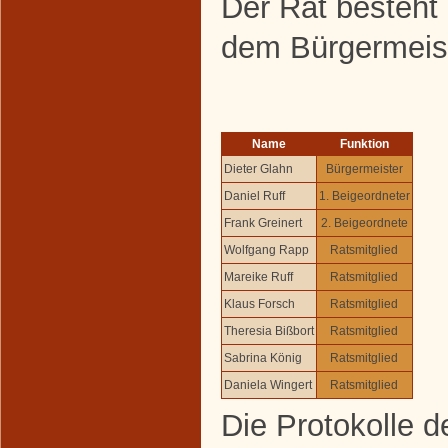
Der Rat besteht 
dem Bürgermeist
Name
Funktion
Dieter Glahn
Bürgermeister
Daniel Ruff
1. Beigeordneter
Frank Greinert
2. Beigeordnete
Wolfgang Rapp
Ratsmitglied
Mareike Ruff
Ratsmitglied
Klaus Forsch
Ratsmitglied
Theresia Bißbort
Ratsmitglied
Sabrina König
Ratsmitglied
Daniela Wingert
Ratsmitglied
Die Protokolle d