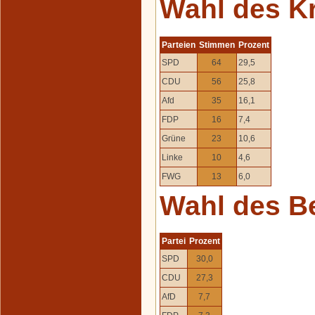
Wahl des K
Parteien
Stimmen
Prozent
SPD
64
29,5
CDU
56
25,8
Afd
35
16,1
FDP
16
7,4
Grüne
23
10,6
Linke
10
4,6
FWG
13
6,0
Wahl des B
Partei
Prozent
SPD
30,0
CDU
27,3
AfD
7,7