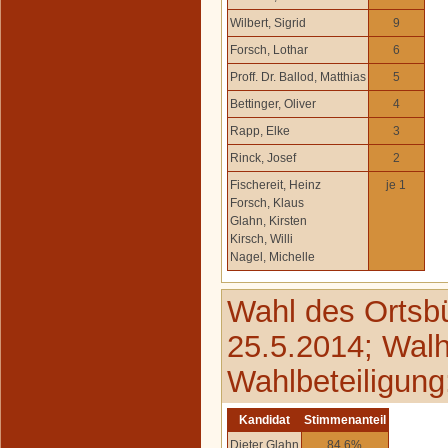
Wilbert, Sigrid
9
Forsch, Lothar
6
Proff. Dr. Ballod, Matthias
5
Bettinger, Oliver
4
Rapp, Elke
3
Rinck, Josef
2
Fischereit, Heinz
je 1
Forsch, Klaus
Glahn, Kirsten
Kirsch, Willi
Nagel, Michelle
Wahl des Ortsb
25.5.2014; Walh
Wahlbeteiligung
Kandidat
Stimmenanteil
Dieter Glahn
84,6%