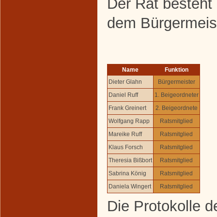
Der Rat besteht 
dem Bürgermeist
Name
Funktion
Dieter Glahn
Bürgermeister
Daniel Ruff
1. Beigeordneter
Frank Greinert
2. Beigeordnete
Wolfgang Rapp
Ratsmitglied
Mareike Ruff
Ratsmitglied
Klaus Forsch
Ratsmitglied
Theresia Bißbort
Ratsmitglied
Sabrina König
Ratsmitglied
Daniela Wingert
Ratsmitglied
Die Protokolle d