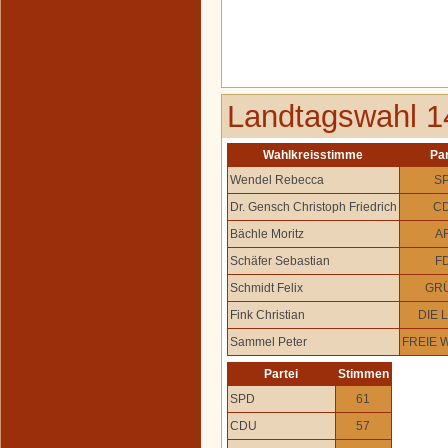
Landtagswahl 1
Wahlkreisstimme
Par
Wendel Rebecca
S
Dr. Gensch Christoph Friedrich
C
Bächle Moritz
A
Schäfer Sebastian
F
Schmidt Felix
GR
Fink Christian
DIE 
Sammel Peter
FREIE 
Partei
Stimmen
SPD
61
CDU
57