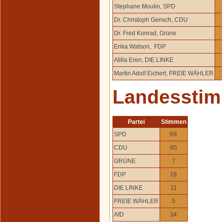
Stephane Moulin, SPD
Dr. Christoph Gensch, CDU
Dr. Fred Konrad, Grüne
Erika Watson, FDP
Atilla Eren, DIE LINKE
Martin Adolf Eichert, FREIE WÄHLER
Landessti
Partei
Stimmen
SPD
69
CDU
60
GRÜNE
7
FDP
18
DIE LINKE
11
FREIE WÄHLER
5
AfD
34