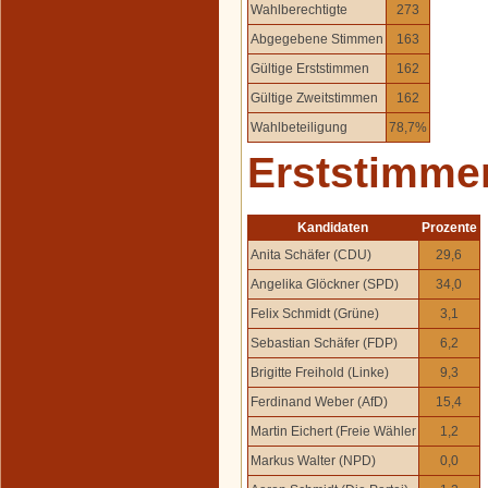
Wahlberechtigte
273
Abgegebene Stimmen
163
Gültige Erststimmen
162
Gültige Zweitstimmen
162
Wahlbeteiligung
78,7%
Erststimme
Kandidaten
Prozente
Anita Schäfer (CDU)
29,6
Angelika Glöckner (SPD)
34,0
Felix Schmidt (Grüne)
3,1
Sebastian Schäfer (FDP)
6,2
Brigitte Freihold (Linke)
9,3
Ferdinand Weber (AfD)
15,4
Martin Eichert (Freie Wähler
1,2
Markus Walter (NPD)
0,0