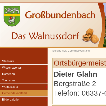
Sie sind hier: Gemeindevorstand
Ortsbürgermeist
Startseite
Wissenswertes
Dieter Glahn
Dorfleben
Tourismus
Bergstraße 2
Walnussfest
Telefon: 06337
Gemeindevorstand
Bildergalerie