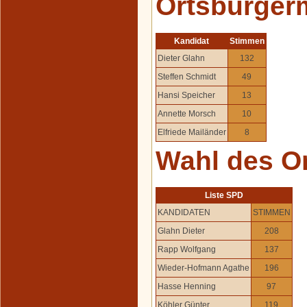
Ortsbürger
Kandidat
Stimmen
Dieter Glahn
132
Steffen Schmidt
49
Hansi Speicher
13
Annette Morsch
10
Elfriede Mailänder
8
Wahl des O
Liste SPD
KANDIDATEN
STIMMEN
Glahn Dieter
208
Rapp Wolfgang
137
Wieder-Hofmann Agathe
196
Hasse Henning
97
Köhler Günter
119