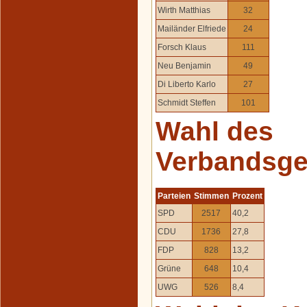
Wirth Matthias
32
Mailänder Elfriede
24
Forsch Klaus
111
Neu Benjamin
49
Di Liberto Karlo
27
Schmidt Steffen
101
Wahl des
Verbandsge
Parteien
Stimmen
Prozent
SPD
2517
40,2
CDU
1736
27,8
FDP
828
13,2
Grüne
648
10,4
UWG
526
8,4