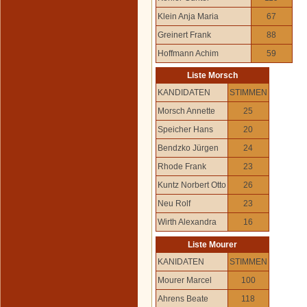
Klein Anja Maria
67
Greinert Frank
88
Hoffmann Achim
59
Liste Morsch
KANDIDATEN
STIMMEN
Morsch Annette
25
Speicher Hans
20
Bendzko Jürgen
24
Rhode Frank
23
Kuntz Norbert Otto
26
Neu Rolf
23
Wirth Alexandra
16
Liste Mourer
KANIDATEN
STIMMEN
Mourer Marcel
100
Ahrens Beate
118