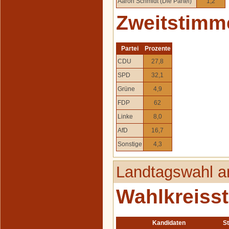
Aaron Schmidt (Die Partei)
1,2
Zweitstimm
Partei
Prozente
CDU
27,8
SPD
32,1
Grüne
4,9
FDP
62
Linke
8,0
AfD
16,7
Sonstige
4,3
Landtagswahl a
Wahlkreiss
Kandidaten
S