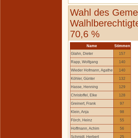
Wahl des Gemei
Walhlberechtigt
70,6 %
Name
Stimmen
Glahn, Dieter
157
Rapp, Wolfgang
140
Wieder Hofmann, Agathe
140
Köhler, Günter
132
Hasse, Henning
129
Christoffel, Elke
128
Greinert, Frank
97
Klein, Anja
98
Förch, Heinz
55
Hoffmann, Achim
56
Schmidt, Herbert
25