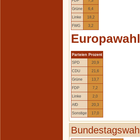
FDP
7,3
Grüne
6,4
Linke
18,2
FWG
3,2
Europawah
Parteien
Prozent
SPD
20,9
CDU
21,6
Grüne
13,7
FDP
7,2
Linke
2,0
AfD
20,3
Sonstige
17,0
Bundestagswahl