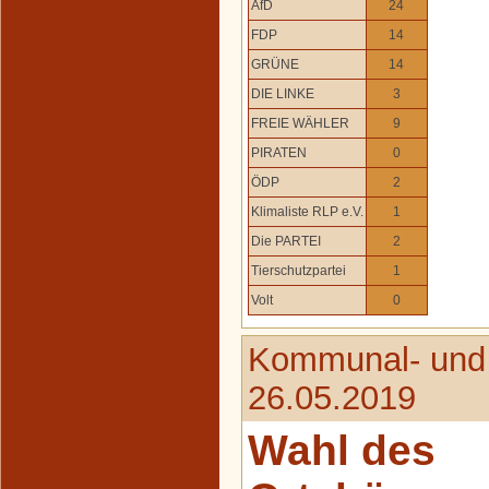
AfD
24
FDP
14
GRÜNE
14
DIE LINKE
3
FREIE WÄHLER
9
PIRATEN
0
ÖDP
2
Klimaliste RLP e.V.
1
Die PARTEI
2
Tierschutzpartei
1
Volt
0
Kommunal- und
26.05.2019
Wahl des