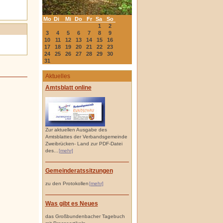
Mo
Di
Mi
Do
Fr
Sa
So
1
2
3
4
5
6
7
8
9
10
11
12
13
14
15
16
17
18
19
20
21
22
23
24
25
26
27
28
29
30
31
Aktuelles
Amtsblatt online
Zur aktuellen Ausgabe des
Amtsblattes der Verbandsgemeinde
Zweibrücken- Land zur PDF-Datei
des...
[mehr]
Gemeinderatssitzungen
zu den Protokollen
[mehr]
Was gibt es Neues
das Großbundenbacher Tagebuch