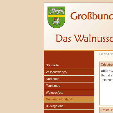
Sie sind h
Ortsbürg
Startseite
Dieter G
Wissenswertes
Bergstra
Dorfleben
Telefon:
Tourismus
Walnussfest
Gemeindevorstand
Bildergalerie
Erster B