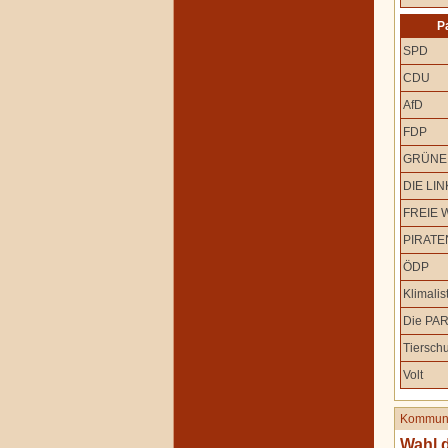
P
SPD
CDU
AfD
FDP
GRÜNE
DIE LIN
FREIE 
PIRATE
ÖDP
Klimalis
Die PAR
Tierschu
Volt
Kommuna
Wahl 