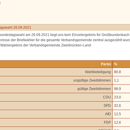
n
agswahl 26.09.2021
Bundestagswahl am 26.09.2021 liegt uns kein Einzelergebnis für Großbundenbach 
bnisse der Briefwähler für die gesamte Verbandsgemeinde zentral ausgezählt wur
s Wahlergebnis der Verbandsgemeinde Zweibrücken-Land:
Partei
%
Wahlbeteiligung
80,8
ungültige Zweitstimmen
1,1
gültige Zweitstimmen
98,9
CDU
23,0
SPD
32,6
AfD
12,5
FDP
12,6