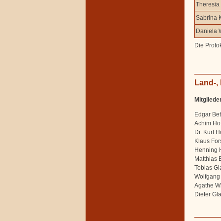
Theresia 
Sabrina 
Daniela 
Die Protok
Land-,
Mitgliede
Edgar Bet
Achim Ho
Dr. Kurt 
Klaus For
Henning 
Matthias 
Tobias Gl
Wolfgang
Agathe W
Dieter Gl