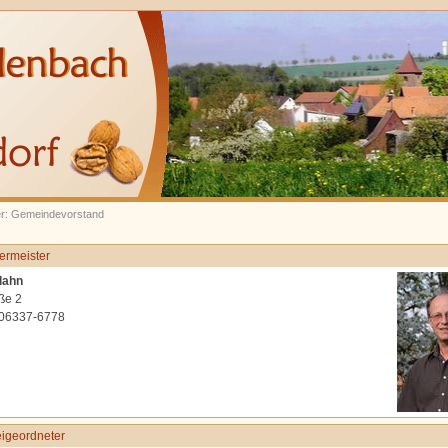
ier: Gemeindevorstand
ermeister
lahn
ße 2
 06337-6778
eigeordneter