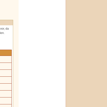
vor, da
den.