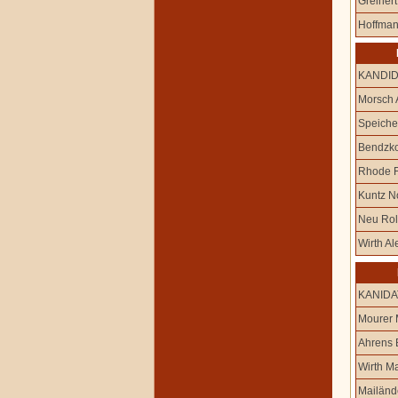
Greinert
Hoffman
KANDI
Morsch 
Speiche
Bendzko
Rhode F
Kuntz No
Neu Rol
Wirth A
KANIDA
Mourer 
Ahrens 
Wirth Ma
Mailände