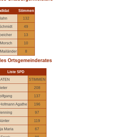
didat
Stimmen
Glahn
132
Schmidt
49
peicher
13
 Morsch
10
 Mailänder
8
des Ortsgemeinderates
Liste SPD
DATEN
STIMMEN
ieter
208
olfgang
137
Hofmann Agathe
196
Henning
97
Günter
119
ja Maria
67