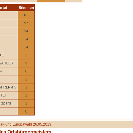
artei
Stimmen
61
57
24
14
14
KE
3
WÄHLER
9
N
0
2
te RLP e.V.
1
TEI
2
tzpartei
1
0
l- und Europawahl 26.05.2019
des Ortsbürgermeisters