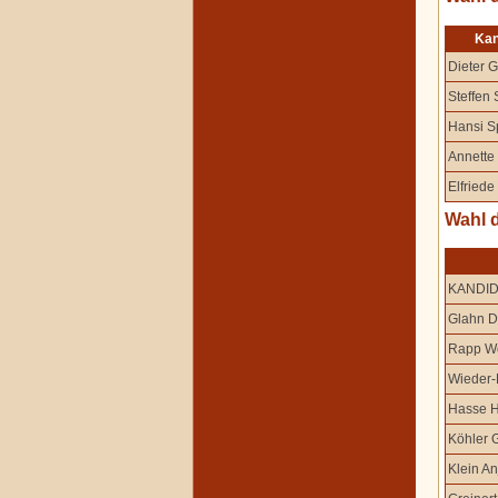
Kan
Dieter 
Steffen 
Hansi S
Annette
Elfriede
Wahl 
KANDI
Glahn D
Rapp W
Wieder-
Hasse 
Köhler 
Klein An