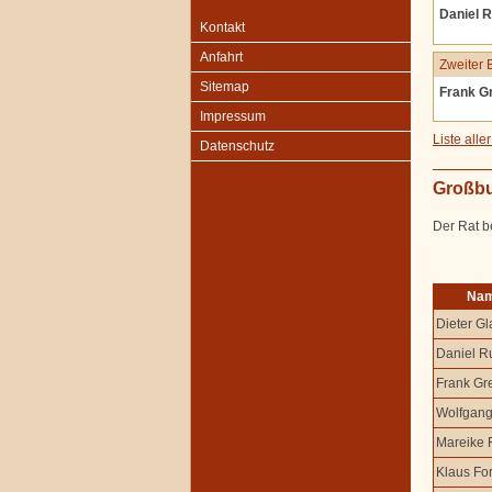
Daniel R
Kontakt
Anfahrt
Zweiter 
Sitemap
Frank Gr
Impressum
Liste all
Datenschutz
Großbu
Der Rat b
Na
Dieter G
Daniel Ru
Frank Gre
Wolfgan
Mareike 
Klaus Fo