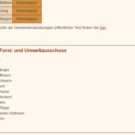
Bißbort
Ratsmitglied
König
Ratsmitglied
Wingert
Ratsmitglied
olle der Gemeinderatssitzungen (öffentlicher Teil) finden Sie
hier
.
 Forst- und Umweltausschuss
r
tinger
ffmann
Hofmann
sch
Hasse
Bissbort
ahn
 Rapp
ieder-Hofmann
ahn