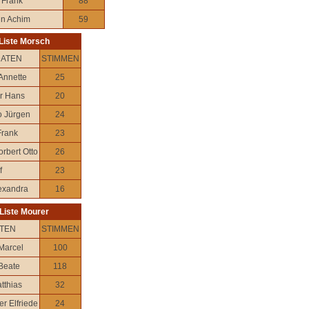
 Frank
88
n Achim
59
Liste Morsch
DATEN
STIMMEN
Annette
25
r Hans
20
 Jürgen
24
rank
23
rbert Otto
26
f
23
lexandra
16
Liste Mourer
TEN
STIMMEN
Marcel
100
Beate
118
tthias
32
r Elfriede
24