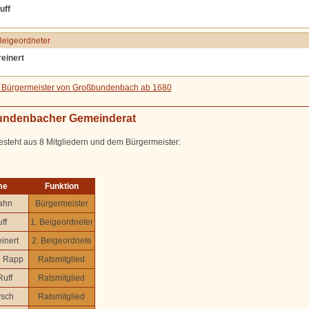
uff
Beigeordneter
einert
er Bürgermeister von Großbundenbach ab 1680
ndenbacher Gemeinderat
esteht aus 8 Mitgliedern und dem Bürgermeister:
me
Funktion
lahn
Bürgermeister
ff
1. Beigeordneter
inert
2. Beigeordnete
g Rapp
Ratsmitglied
Ruff
Ratsmitglied
rsch
Ratsmitglied