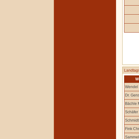
Landtag
W
Wendel
Dr. Gens
Bächle 
Schäfer
Schmidt 
Fink Chr
Sammel 