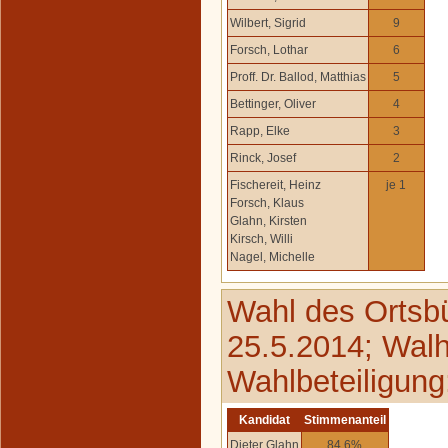
Wilbert, Sigrid
9
Forsch, Lothar
6
Proff. Dr. Ballod, Matthias
5
Bettinger, Oliver
4
Rapp, Elke
3
Rinck, Josef
2
Fischereit, Heinz
je 1
Forsch, Klaus
Glahn, Kirsten
Kirsch, Willi
Nagel, Michelle
Wahl des Ortsb
25.5.2014; Walh
Wahlbeteiligung
Kandidat
Stimmenanteil
Dieter Glahn
84,6%