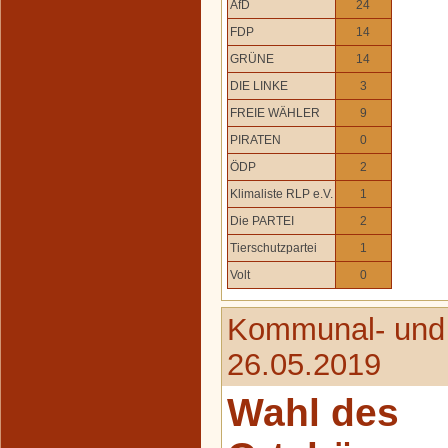
AfD
24
FDP
14
GRÜNE
14
DIE LINKE
3
FREIE WÄHLER
9
PIRATEN
0
ÖDP
2
Klimaliste RLP e.V.
1
Die PARTEI
2
Tierschutzpartei
1
Volt
0
Kommunal- und
26.05.2019
Wahl des