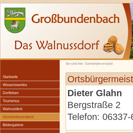
Sie sind hier: Gemeindevorstand
Ortsbürgermeist
Startseite
Wissenswertes
Dieter Glahn
Dorfleben
Tourismus
Bergstraße 2
Walnussfest
Telefon: 06337
Gemeindevorstand
Bildergalerie