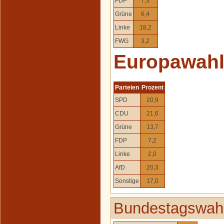
FDP
7,3
Grüne
6,4
Linke
18,2
FWG
3,2
Europawah
Parteien
Prozent
SPD
20,9
CDU
21,6
Grüne
13,7
FDP
7,2
Linke
2,0
AfD
20,3
Sonstige
17,0
Bundestagswahl