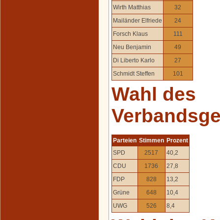
Wirth Matthias
32
Mailänder Elfriede
24
Forsch Klaus
111
Neu Benjamin
49
Di Liberto Karlo
27
Schmidt Steffen
101
Wahl des
Verbandsge
Parteien
Stimmen
Prozent
SPD
2517
40,2
CDU
1736
27,8
FDP
828
13,2
Grüne
648
10,4
UWG
526
8,4