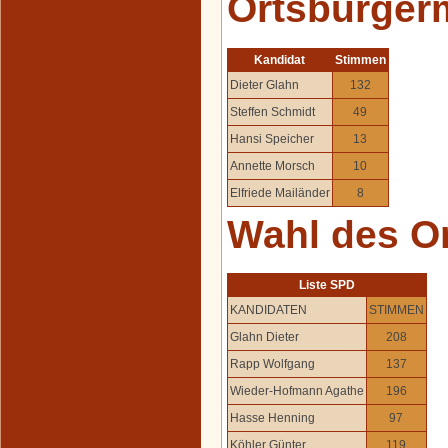
Ortsbürger
Kandidat
Stimmen
Dieter Glahn
132
Steffen Schmidt
49
Hansi Speicher
13
Annette Morsch
10
Elfriede Mailänder
8
Wahl des O
Liste SPD
KANDIDATEN
STIMMEN
Glahn Dieter
208
Rapp Wolfgang
137
Wieder-Hofmann Agathe
196
Hasse Henning
97
Köhler Günter
119