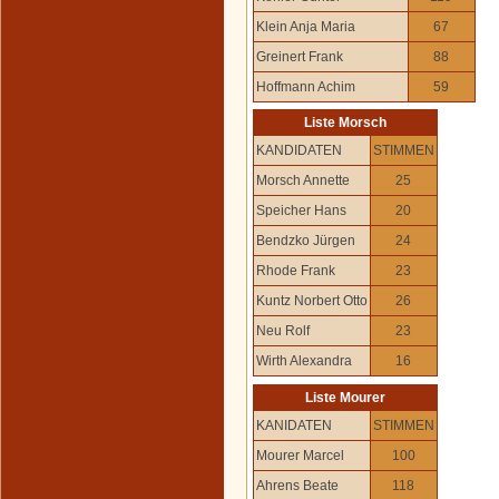
Klein Anja Maria
67
Greinert Frank
88
Hoffmann Achim
59
Liste Morsch
KANDIDATEN
STIMMEN
Morsch Annette
25
Speicher Hans
20
Bendzko Jürgen
24
Rhode Frank
23
Kuntz Norbert Otto
26
Neu Rolf
23
Wirth Alexandra
16
Liste Mourer
KANIDATEN
STIMMEN
Mourer Marcel
100
Ahrens Beate
118