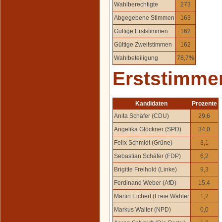
Wahlberechtigte
273
Abgegebene Stimmen
163
Gültige Erststimmen
162
Gültige Zweitstimmen
162
Wahlbeteiligung
78,7%
Erststimme
Kandidaten
Prozente
Anita Schäfer (CDU)
29,6
Angelika Glöckner (SPD)
34,0
Felix Schmidt (Grüne)
3,1
Sebastian Schäfer (FDP)
6,2
Brigitte Freihold (Linke)
9,3
Ferdinand Weber (AfD)
15,4
Martin Eichert (Freie Wähler
1,2
Markus Walter (NPD)
0,0