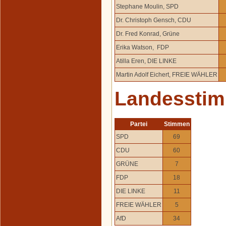
Stephane Moulin, SPD
Dr. Christoph Gensch, CDU
Dr. Fred Konrad, Grüne
Erika Watson, FDP
Atilla Eren, DIE LINKE
Martin Adolf Eichert, FREIE WÄHLER
Landessti
Partei
Stimmen
SPD
69
CDU
60
GRÜNE
7
FDP
18
DIE LINKE
11
FREIE WÄHLER
5
AfD
34