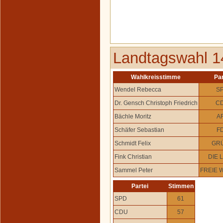
Landtagswahl 1
Wahlkreisstimme
Par
Wendel Rebecca
S
Dr. Gensch Christoph Friedrich
C
Bächle Moritz
A
Schäfer Sebastian
F
Schmidt Felix
GR
Fink Christian
DIE 
Sammel Peter
FREIE 
Partei
Stimmen
SPD
61
CDU
57