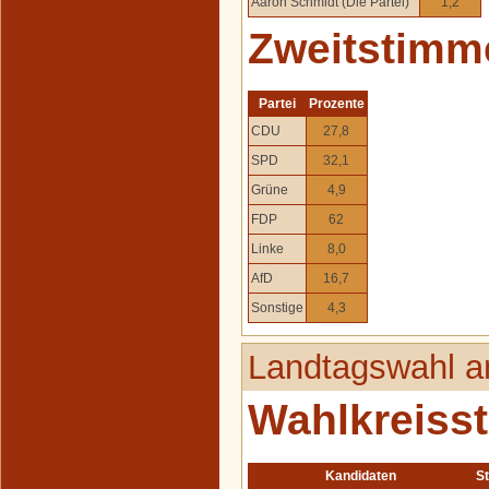
Aaron Schmidt (Die Partei)
1,2
Zweitstimm
Partei
Prozente
CDU
27,8
SPD
32,1
Grüne
4,9
FDP
62
Linke
8,0
AfD
16,7
Sonstige
4,3
Landtagswahl a
Wahlkreiss
Kandidaten
S