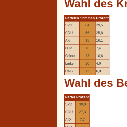
Wahl des K
Parteien
Stimmen
Prozent
SPD
64
29,5
CDU
56
25,8
Afd
35
16,1
FDP
16
7,4
Grüne
23
10,6
Linke
10
4,6
FWG
13
6,0
Wahl des B
Partei
Prozent
SPD
30,0
CDU
27,3
AfD
7,7