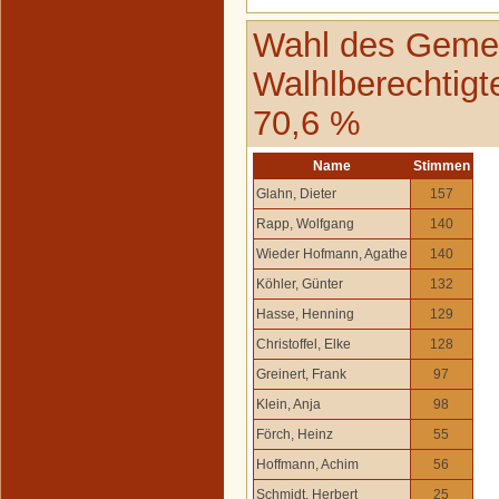
Wahl des Gemei
Walhlberechtigt
70,6 %
Name
Stimmen
Glahn, Dieter
157
Rapp, Wolfgang
140
Wieder Hofmann, Agathe
140
Köhler, Günter
132
Hasse, Henning
129
Christoffel, Elke
128
Greinert, Frank
97
Klein, Anja
98
Förch, Heinz
55
Hoffmann, Achim
56
Schmidt, Herbert
25