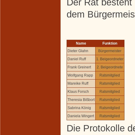
Der Rat besteht 
dem Bürgermeist
Name
Funktion
Dieter Glahn
Bürgermeister
Daniel Ruff
1. Beigeordneter
Frank Greinert
2. Beigeordnete
Wolfgang Rapp
Ratsmitglied
Mareike Ruff
Ratsmitglied
Klaus Forsch
Ratsmitglied
Theresia Bißbort
Ratsmitglied
Sabrina König
Ratsmitglied
Daniela Wingert
Ratsmitglied
Die Protokolle d