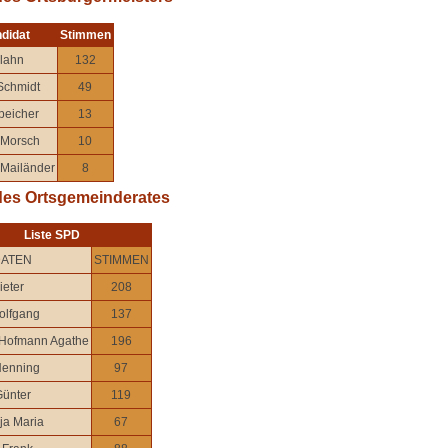
didat
Stimmen
Glahn
132
Schmidt
49
peicher
13
 Morsch
10
 Mailänder
8
des Ortsgemeinderates
Liste SPD
DATEN
STIMMEN
ieter
208
olfgang
137
Hofmann Agathe
196
Henning
97
Günter
119
ja Maria
67