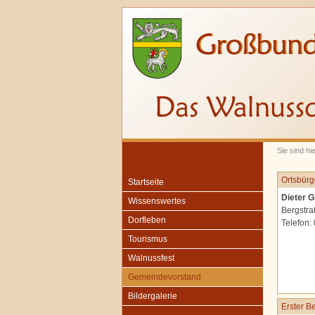
Sie sind h
Ortsbürg
Startseite
Dieter G
Wissenswertes
Bergstra
Dorfleben
Telefon:
Tourismus
Walnussfest
Gemeindevorstand
Bildergalerie
Erster B