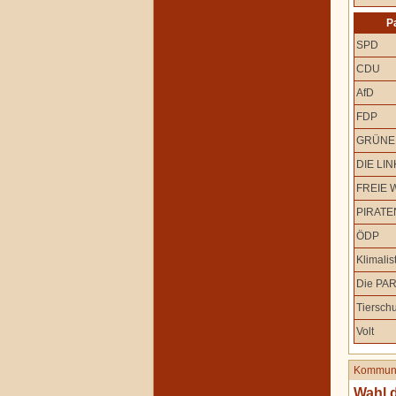
P
SPD
CDU
AfD
FDP
GRÜNE
DIE LIN
FREIE 
PIRATE
ÖDP
Klimalis
Die PAR
Tierschu
Volt
Kommuna
Wahl 