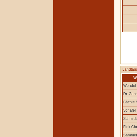
Landtag
W
Wendel
Dr. Gens
Bächle 
Schäfer
Schmidt 
Fink Chr
Sammel 