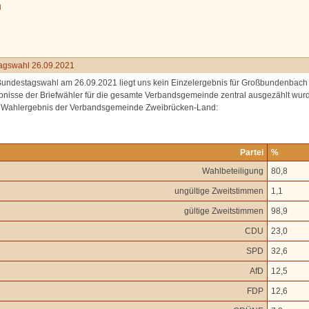
n
agswahl 26.09.2021
Bundestagswahl am 26.09.2021 liegt uns kein Einzelergebnis für Großbundenbach 
bnisse der Briefwähler für die gesamte Verbandsgemeinde zentral ausgezählt wur
s Wahlergebnis der Verbandsgemeinde Zweibrücken-Land:
Partei
%
Wahlbeteiligung
80,8
ungültige Zweitstimmen
1,1
gültige Zweitstimmen
98,9
CDU
23,0
SPD
32,6
AfD
12,5
FDP
12,6