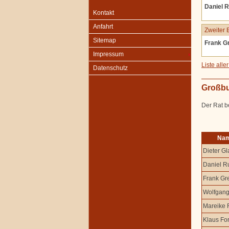
Daniel R
Kontakt
Anfahrt
Zweiter 
Sitemap
Frank Gr
Impressum
Liste all
Datenschutz
Großbu
Der Rat b
Na
Dieter G
Daniel Ru
Frank Gre
Wolfgan
Mareike 
Klaus Fo