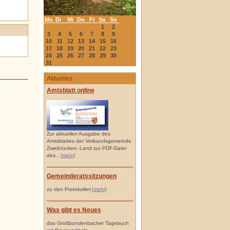
Mo
Di
Mi
Do
Fr
Sa
So
1
2
3
4
5
6
7
8
9
10
11
12
13
14
15
16
17
18
19
20
21
22
23
24
25
26
27
28
29
30
31
Aktuelles
Amtsblatt online
Zur aktuellen Ausgabe des
Amtsblattes der Verbandsgemeinde
Zweibrücken- Land zur PDF-Datei
des...
[mehr]
Gemeinderatssitzungen
zu den Protokollen
[mehr]
Was gibt es Neues
das Großbundenbacher Tagebuch