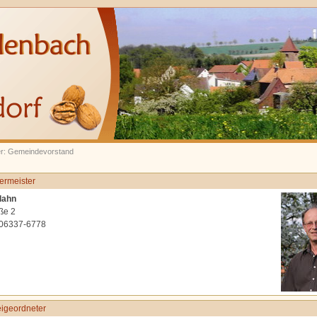
ier: Gemeindevorstand
ermeister
lahn
ße 2
 06337-6778
eigeordneter