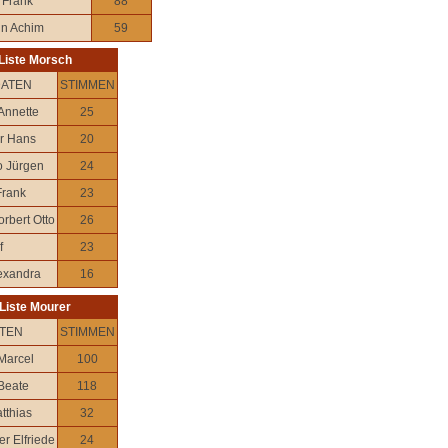
 Frank
88
n Achim
59
Liste Morsch
DATEN
STIMMEN
Annette
25
r Hans
20
 Jürgen
24
rank
23
rbert Otto
26
f
23
lexandra
16
Liste Mourer
TEN
STIMMEN
Marcel
100
Beate
118
tthias
32
r Elfriede
24