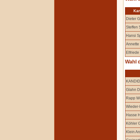
Kan
Dieter 
Steffen 
Hansi S
Annette
Elfriede
Wahl 
KANDI
Glahn D
Rapp W
Wieder-
Hasse 
Köhler 
Klein An