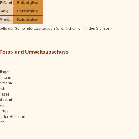
Bißbort
Ratsmitglied
König
Ratsmitglied
Wingert
Ratsmitglied
olle der Gemeinderatssitzungen (öffentlicher Teil) finden Sie
hier
.
 Forst- und Umweltausschuss
r
tinger
ffmann
Hofmann
sch
Hasse
Bissbort
ahn
 Rapp
ieder-Hofmann
ahn