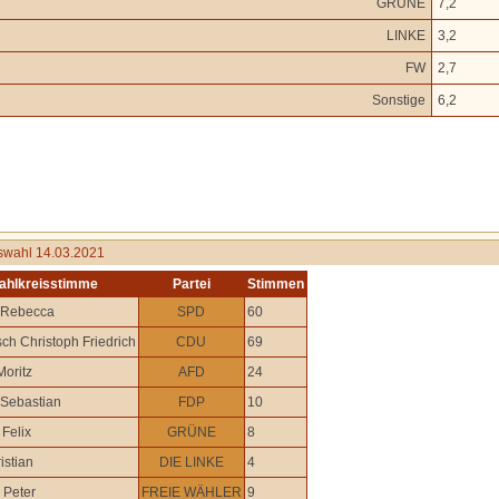
GRÜNE
7,2
LINKE
3,2
FW
2,7
Sonstige
6,2
swahl 14.03.2021
ahlkreisstimme
Partei
Stimmen
 Rebecca
SPD
60
ch Christoph Friedrich
CDU
69
Moritz
AFD
24
 Sebastian
FDP
10
Felix
GRÜNE
8
istian
DIE LINKE
4
Peter
FREIE WÄHLER
9