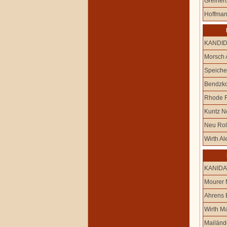
Greinert
Hoffman
KANDI
Morsch 
Speiche
Bendzko
Rhode F
Kuntz No
Neu Rol
Wirth A
KANIDA
Mourer 
Ahrens 
Wirth Ma
Mailände