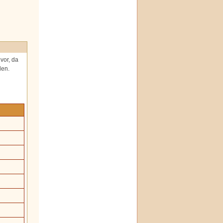
vor, da
den.