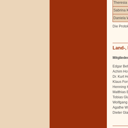
Theresia 
Sabrina 
Daniela 
Die Protok
Land-,
Mitgliede
Edgar Bet
Achim Ho
Dr. Kurt 
Klaus For
Henning 
Matthias 
Tobias Gl
Wolfgang
Agathe W
Dieter Gl