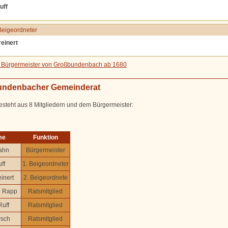
uff
Beigeordneter
einert
er Bürgermeister von Großbundenbach ab 1680
ndenbacher Gemeinderat
esteht aus 8 Mitgliedern und dem Bürgermeister:
me
Funktion
lahn
Bürgermeister
ff
1. Beigeordneter
inert
2. Beigeordnete
g Rapp
Ratsmitglied
Ruff
Ratsmitglied
rsch
Ratsmitglied