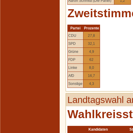
Aaron Schmidt (Die Partei)
1,2
Zweitstimm
Partei
Prozente
CDU
27,8
SPD
32,1
Grüne
4,9
FDP
62
Linke
8,0
AfD
16,7
Sonstige
4,3
Landtagswahl a
Wahlkreiss
Kandidaten
S