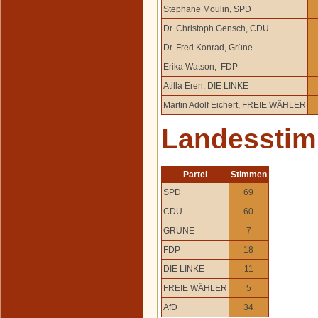
Stephane Moulin, SPD
Dr. Christoph Gensch, CDU
Dr. Fred Konrad, Grüne
Erika Watson, FDP
Atilla Eren, DIE LINKE
Martin Adolf Eichert, FREIE WÄHLER
Landessti
Partei
Stimmen
SPD
69
CDU
60
GRÜNE
7
FDP
18
DIE LINKE
11
FREIE WÄHLER
5
AfD
34