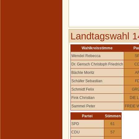
Landtagswahl 1
Wahlkreisstimme
Par
Wendel Rebecca
S
Dr. Gensch Christoph Friedrich
C
Bächle Moritz
A
Schäfer Sebastian
F
Schmidt Felix
GR
Fink Christian
DIE 
Sammel Peter
FREIE 
Partei
Stimmen
SPD
61
CDU
57