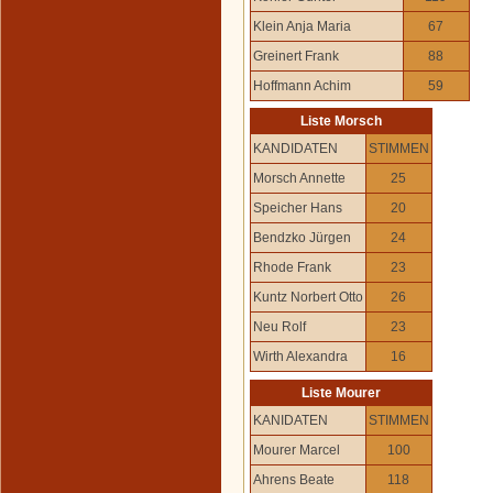
Klein Anja Maria
67
Greinert Frank
88
Hoffmann Achim
59
Liste Morsch
KANDIDATEN
STIMMEN
Morsch Annette
25
Speicher Hans
20
Bendzko Jürgen
24
Rhode Frank
23
Kuntz Norbert Otto
26
Neu Rolf
23
Wirth Alexandra
16
Liste Mourer
KANIDATEN
STIMMEN
Mourer Marcel
100
Ahrens Beate
118