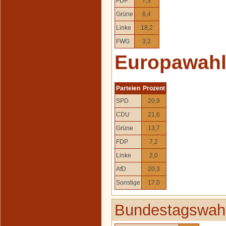
FDP
7,3
Grüne
6,4
Linke
18,2
FWG
3,2
Europawah
Parteien
Prozent
SPD
20,9
CDU
21,6
Grüne
13,7
FDP
7,2
Linke
2,0
AfD
20,3
Sonstige
17,0
Bundestagswahl