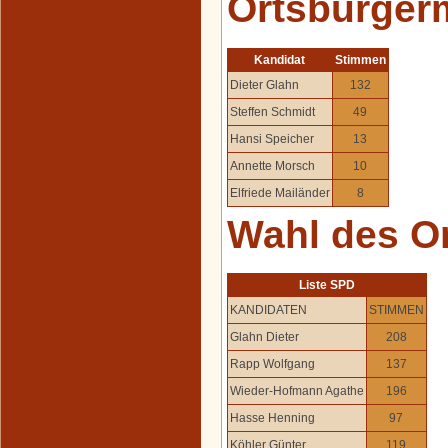
Ortsbürger
Kandidat
Stimmen
Dieter Glahn
132
Steffen Schmidt
49
Hansi Speicher
13
Annette Morsch
10
Elfriede Mailänder
8
Wahl des O
Liste SPD
KANDIDATEN
STIMMEN
Glahn Dieter
208
Rapp Wolfgang
137
Wieder-Hofmann Agathe
196
Hasse Henning
97
Köhler Günter
119