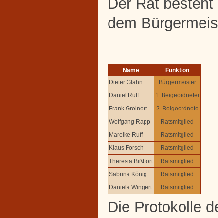
Der Rat besteht 
dem Bürgermeist
Name
Funktion
Dieter Glahn
Bürgermeister
Daniel Ruff
1. Beigeordneter
Frank Greinert
2. Beigeordnete
Wolfgang Rapp
Ratsmitglied
Mareike Ruff
Ratsmitglied
Klaus Forsch
Ratsmitglied
Theresia Bißbort
Ratsmitglied
Sabrina König
Ratsmitglied
Daniela Wingert
Ratsmitglied
Die Protokolle d