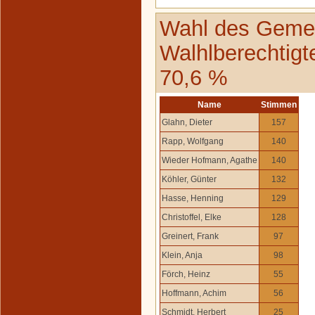
Wahl des Gemei
Walhlberechtigt
70,6 %
Name
Stimmen
Glahn, Dieter
157
Rapp, Wolfgang
140
Wieder Hofmann, Agathe
140
Köhler, Günter
132
Hasse, Henning
129
Christoffel, Elke
128
Greinert, Frank
97
Klein, Anja
98
Förch, Heinz
55
Hoffmann, Achim
56
Schmidt, Herbert
25