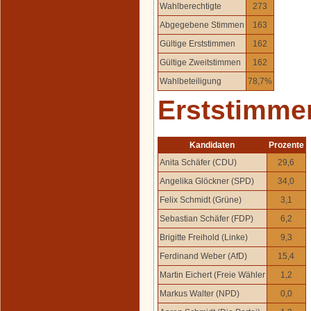
Wahlberechtigte
273
Abgegebene Stimmen
163
Gültige Erststimmen
162
Gültige Zweitstimmen
162
Wahlbeteiligung
78,7%
Erststimme
Kandidaten
Prozente
Anita Schäfer (CDU)
29,6
Angelika Glöckner (SPD)
34,0
Felix Schmidt (Grüne)
3,1
Sebastian Schäfer (FDP)
6,2
Brigitte Freihold (Linke)
9,3
Ferdinand Weber (AfD)
15,4
Martin Eichert (Freie Wähler
1,2
Markus Walter (NPD)
0,0