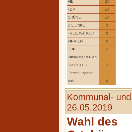
AfD
24
FDP
14
GRÜNE
14
DIE LINKE
3
FREIE WÄHLER
9
PIRATEN
0
ÖDP
2
Klimaliste RLP e.V.
1
Die PARTEI
2
Tierschutzpartei
1
Volt
0
Kommunal- und
26.05.2019
Wahl des