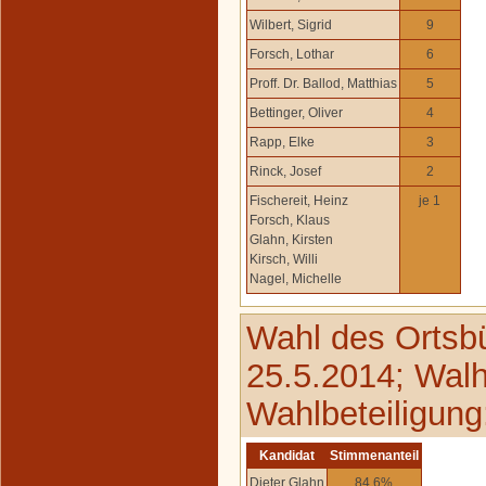
Wilbert, Sigrid
9
Forsch, Lothar
6
Proff. Dr. Ballod, Matthias
5
Bettinger, Oliver
4
Rapp, Elke
3
Rinck, Josef
2
Fischereit, Heinz
je 1
Forsch, Klaus
Glahn, Kirsten
Kirsch, Willi
Nagel, Michelle
Wahl des Ortsb
25.5.2014; Walh
Wahlbeteiligung
Kandidat
Stimmenanteil
Dieter Glahn
84,6%