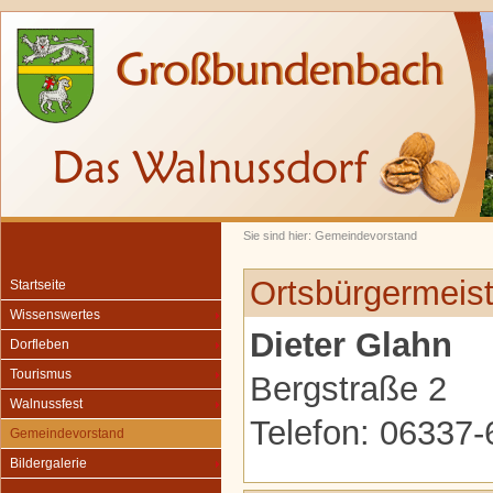
Sie sind hier: Gemeindevorstand
Ortsbürgermeist
Startseite
Wissenswertes
Dieter Glahn
Dorfleben
Tourismus
Bergstraße 2
Walnussfest
Telefon: 06337
Gemeindevorstand
Bildergalerie