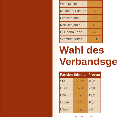
Wirth Matthias
32
Mailänder Elfriede
24
Forsch Klaus
111
Neu Benjamin
49
Di Liberto Karlo
27
Schmidt Steffen
101
Wahl des
Verbandsge
Parteien
Stimmen
Prozent
SPD
2517
40,2
CDU
1736
27,8
FDP
828
13,2
Grüne
648
10,4
UWG
526
8,4