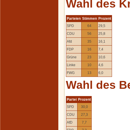
Wahl des K
Parteien
Stimmen
Prozent
SPD
64
29,5
CDU
56
25,8
Afd
35
16,1
FDP
16
7,4
Grüne
23
10,6
Linke
10
4,6
FWG
13
6,0
Wahl des B
Partei
Prozent
SPD
30,0
CDU
27,3
AfD
7,7