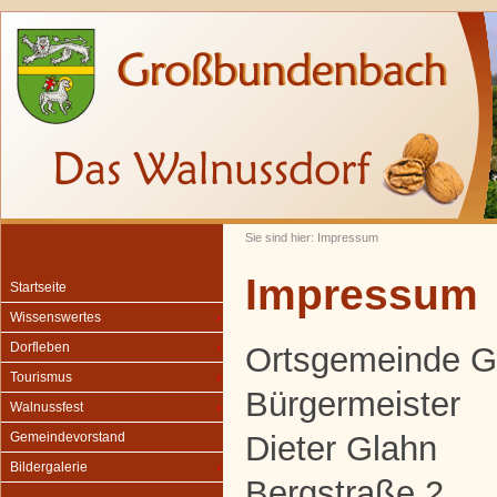
Sie sind hier: Impressum
Impressum
Startseite
Wissenswertes
Dorfleben
Ortsgemeinde 
Tourismus
Bürgermeister
Walnussfest
Dieter Glahn
Gemeindevorstand
Bildergalerie
Bergstraße 2