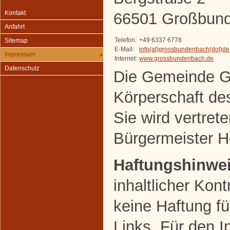
Kontakt
66501 Großbun
Anfahrt
Telefon:
+49 6337 6778
Sitemap
E-Mail:
info(at)grossbundenbach(dot)de
Impressum
Internet:
www.grossbundenbach.de
Datenschutz
Die Gemeinde G
Körperschaft des
Sie wird vertret
Bürgermeister He
Haftungshinwei
inhaltlicher Kon
keine Haftung fü
Links. Für den In