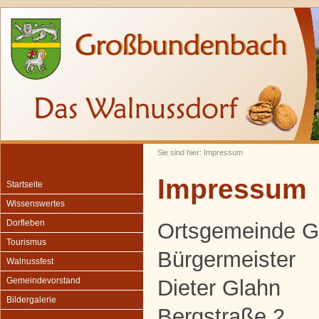
Sie sind hier: Impressum
Impressum
Startseite
Wissenswertes
Dorfleben
Ortsgemeinde 
Tourismus
Bürgermeister
Walnussfest
Dieter Glahn
Gemeindevorstand
Bildergalerie
Bergstraße 2