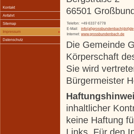
Kontakt
66501 Großbun
Anfahrt
Telefon:
+49 6337 6778
Sitemap
E-Mail:
info(at)grossbundenbach(dot)de
Impressum
Internet:
www.grossbundenbach.de
Datenschutz
Die Gemeinde G
Körperschaft des
Sie wird vertret
Bürgermeister He
Haftungshinwei
inhaltlicher Kon
keine Haftung fü
Links. Für den In