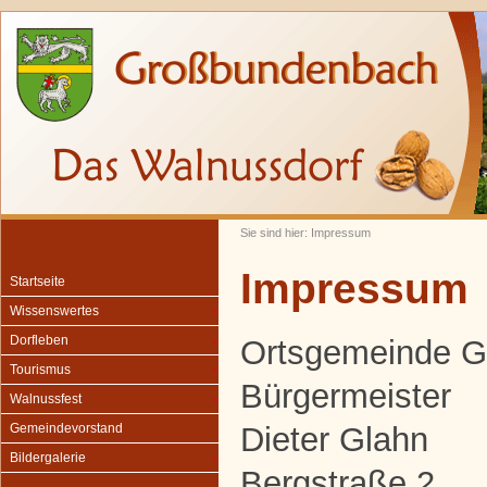
Sie sind hier: Impressum
Impressum
Startseite
Wissenswertes
Dorfleben
Ortsgemeinde 
Tourismus
Bürgermeister
Walnussfest
Dieter Glahn
Gemeindevorstand
Bildergalerie
Bergstraße 2