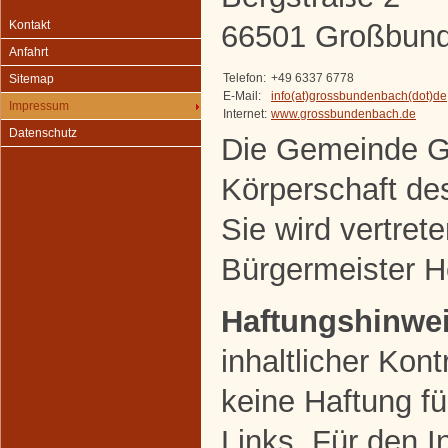
Kontakt
66501 Großbun
Anfahrt
Telefon:
+49 6337 6778
Sitemap
E-Mail:
info(at)grossbundenbach(dot)de
Impressum
Internet:
www.grossbundenbach.de
Datenschutz
Die Gemeinde G
Körperschaft des
Sie wird vertret
Bürgermeister He
Haftungshinwei
inhaltlicher Kon
keine Haftung fü
Links. Für den In