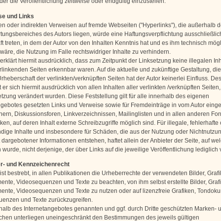
er die Veröffentlichung zeitweise oder endgültig einzustellen.
se und Links
ten oder indirekten Verweisen auf fremde Webseiten ("Hyperlinks"), die außerhalb 
tungsbereiches des Autors liegen, würde eine Haftungsverpflichtung ausschließlic
aft treten, in dem der Autor von den Inhalten Kenntnis hat und es ihm technisch mög
wäre, die Nutzung im Falle rechtswidriger Inhalte zu verhindern.
erklärt hiermit ausdrücklich, dass zum Zeitpunkt der Linksetzung keine illegalen Inh
rlinkenden Seiten erkennbar waren. Auf die aktuelle und zukünftige Gestaltung, die
rheberschaft der verlinkten/verknüpften Seiten hat der Autor keinerlei Einfluss. De
t er sich hiermit ausdrücklich von allen Inhalten aller verlinkten /verknüpften Seiten
tzung verändert wurden. Diese Feststellung gilt für alle innerhalb des eigenen
ngebotes gesetzten Links und Verweise sowie für Fremdeinträge in vom Autor einge
ern, Diskussionsforen, Linkverzeichnissen, Mailinglisten und in allen anderen Fo
n, auf deren Inhalt externe Schreibzugriffe möglich sind. Für illegale, fehlerhafte
ndige Inhalte und insbesondere für Schäden, die aus der Nutzung oder Nichtnutzu
 dargebotener Informationen entstehen, haftet allein der Anbieter der Seite, auf we
wurde, nicht derjenige, der über Links auf die jeweilige Veröffentlichung lediglich 
er- und Kennzeichenrecht
ist bestrebt, in allen Publikationen die Urheberrechte der verwendeten Bilder, Grafi
nte, Videosequenzen und Texte zu beachten, von ihm selbst erstellte Bilder, Graf
nte, Videosequenzen und Texte zu nutzen oder auf lizenzfreie Grafiken, Tondok
enzen und Texte zurückzugreifen.
rhalb des Internetangebotes genannten und ggf. durch Dritte geschützten Marken- 
hen unterliegen uneingeschränkt den Bestimmungen des jeweils gültigen