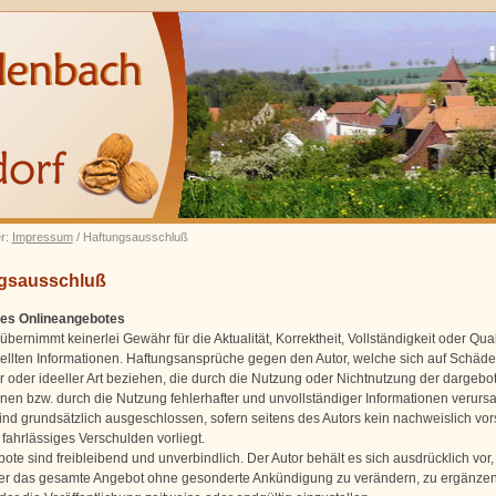
er:
Impressum
/ Haftungsausschluß
gsausschluß
 des Onlineangebotes
übernimmt keinerlei Gewähr für die Aktualität, Korrektheit, Vollständigkeit oder Qual
tellten Informationen. Haftungsansprüche gegen den Autor, welche sich auf Schäd
er oder ideeller Art beziehen, die durch die Nutzung oder Nichtnutzung der dargeb
onen bzw. durch die Nutzung fehlerhafter und unvollständiger Informationen verursa
ind grundsätzlich ausgeschlossen, sofern seitens des Autors kein nachweislich vor
fahrlässiges Verschulden vorliegt.
ote sind freibleibend und unverbindlich. Der Autor behält es sich ausdrücklich vor, 
er das gesamte Angebot ohne gesonderte Ankündigung zu verändern, zu ergänzen