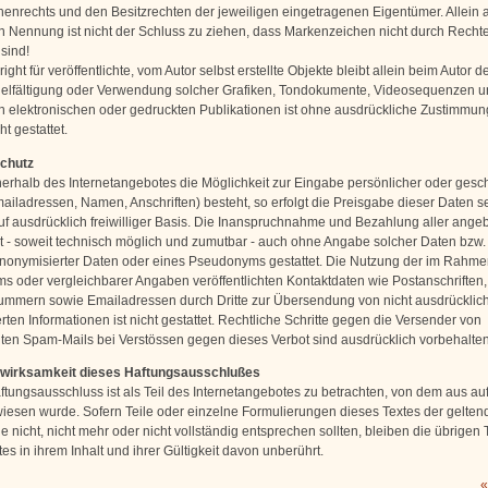
enrechts und den Besitzrechten der jeweiligen eingetragenen Eigentümer. Allein 
n Nennung ist nicht der Schluss zu ziehen, dass Markenzeichen nicht durch Rechte 
sind!
ght für veröffentlichte, vom Autor selbst erstellte Objekte bleibt allein beim Autor de
ielfältigung oder Verwendung solcher Grafiken, Tondokumente, Videosequenzen u
n elektronischen oder gedruckten Publikationen ist ohne ausdrückliche Zustimmun
ht gestattet.
schutz
nerhalb des Internetangebotes die Möglichkeit zur Eingabe persönlicher oder gesch
ailadressen, Namen, Anschriften) besteht, so erfolgt die Preisgabe dieser Daten s
uf ausdrücklich freiwilliger Basis. Die Inanspruchnahme und Bezahlung aller ange
st - soweit technisch möglich und zumutbar - auch ohne Angabe solcher Daten bzw.
onymisierter Daten oder eines Pseudonyms gestattet. Die Nutzung der im Rahme
s oder vergleichbarer Angaben veröffentlichten Kontaktdaten wie Postanschriften,
mmern sowie Emailadressen durch Dritte zur Übersendung von nicht ausdrücklic
ten Informationen ist nicht gestattet. Rechtliche Schritte gegen die Versender von
en Spam-Mails bei Verstössen gegen dieses Verbot sind ausdrücklich vorbehalten
swirksamkeit dieses Haftungsausschlußes
ftungsausschluss ist als Teil des Internetangebotes zu betrachten, von dem aus au
wiesen wurde. Sofern Teile oder einzelne Formulierungen dieses Textes der gelten
 nicht, nicht mehr oder nicht vollständig entsprechen sollten, bleiben die übrigen 
s in ihrem Inhalt und ihrer Gültigkeit davon unberührt.
«