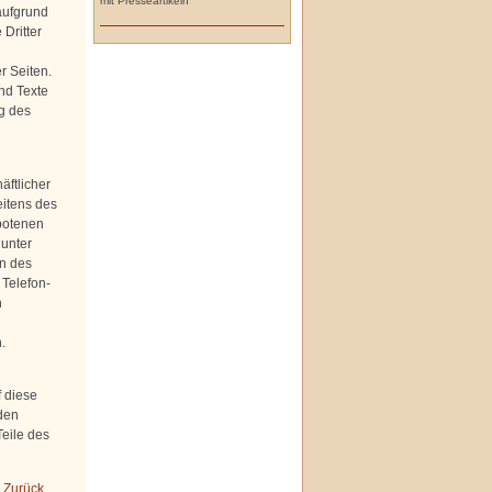
mit Presseartikeln
aufgrund
Dritter
r Seiten.
nd Texte
g des
äftlicher
eitens des
botenen
 unter
n des
 Telefon-
h
.
f diese
den
Teile des
 Zurück