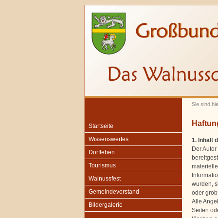
Sie sind hi
Haftun
Startseite
Wissenswertes
1. Inhalt
Der Autor 
Dorfleben
bereitges
Tourismus
materiell
Informati
Walnussfest
wurden, s
Gemeindevorstand
oder grob 
Alle Angeb
Bildergalerie
Seiten od