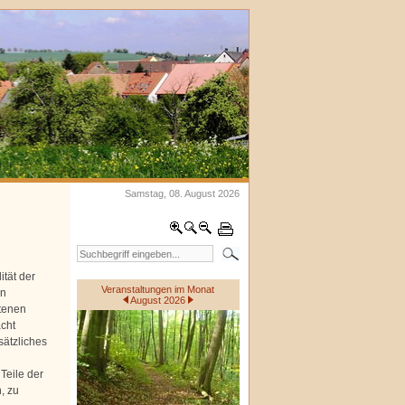
Samstag, 08. August 2026
ität der
Veranstaltungen im Monat
en
August 2026
otenen
cht
sätzliches
Teile der
, zu