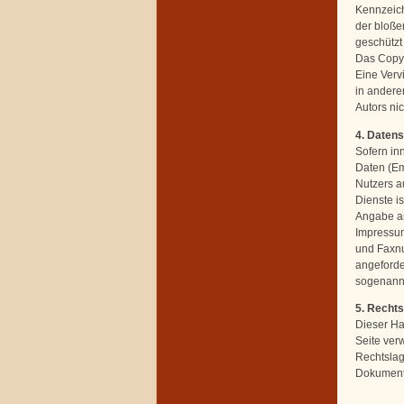
Kennzeich
der bloße
geschützt 
Das Copyri
Eine Verv
in andere
Autors nic
4. Daten
Sofern in
Daten (Em
Nutzers a
Dienste i
Angabe an
Impressum
und Faxnu
angeforder
sogenannt
5. Recht
Dieser Ha
Seite ver
Rechtslage
Dokumente