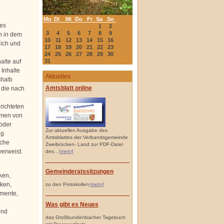
Mo
Di
Mi
Do
Fr
Sa
So
des
1
2
3
4
5
6
7
8
9
h in dem
10
11
12
13
14
15
16
lich und
17
18
19
20
21
22
23
24
25
26
27
28
29
30
alte auf
31
 Inhalte
Aktuelles
shalb
Amtsblatt online
, die nach
richteten
rmen von
 oder
Zur aktuellen Ausgabe des
ng
Amtsblattes der Verbandsgemeinde
lche
Zweibrücken- Land zur PDF-Datei
verweist.
des...
[mehr]
Gemeinderatssitzungen
ken,
iken,
zu den Protokollen
[mehr]
umente,
Was gibt es Neues
und
das Großbundenbacher Tagebuch