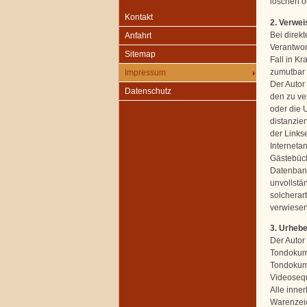
löschen od
Kontakt
2. Verwei
Bei direk
Anfahrt
Verantwor
Sitemap
Fall in Kr
zumutbar 
Impressum
Der Autor 
Datenschutz
den zu ve
oder die U
distanzier
der Linkse
Interneta
Gästebüch
Datenbanke
unvollstä
solcherart
verwiesen 
3. Urheb
Der Autor 
Tondokume
Tondokume
Videosequ
Alle inne
Warenzeic