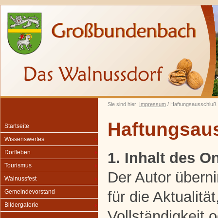
Sie sind hier:
Impressum
/ Haftungsausschluß
Haftungsau
Startseite
Wissenswertes
Dorfleben
1. Inhalt des 
Tourismus
Der Autor übern
Walnussfest
für die Aktualität
Gemeindevorstand
Bildergalerie
Vollständigkeit o