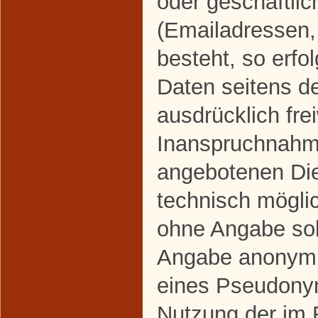
oder geschäftlic
(Emailadressen,
besteht, so erfo
Daten seitens d
ausdrücklich frei
Inanspruchnahme
angebotenen Dien
technisch mögli
ohne Angabe sol
Angabe anonymis
eines Pseudonym
Nutzung der im