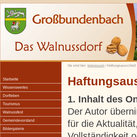
Sie sind hier:
Impressum
/ Haftungsausschluß
Haftungsau
Startseite
Wissenswertes
Dorfleben
1. Inhalt des 
Tourismus
Der Autor übern
Walnussfest
für die Aktualität
Gemeindevorstand
Bildergalerie
Vollständigkeit o