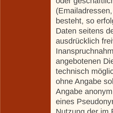
oder geschäftlic
(Emailadressen,
besteht, so erfo
Daten seitens d
ausdrücklich frei
Inanspruchnahme
angebotenen Dien
technisch mögli
ohne Angabe sol
Angabe anonymis
eines Pseudonym
Nutzung der im