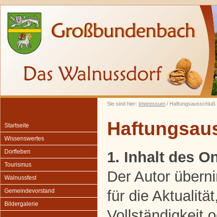
Sie sind hier:
Impressum
/ Haftungsausschluß
Haftungsau
Startseite
Wissenswertes
Dorfleben
1. Inhalt des 
Tourismus
Der Autor übern
Walnussfest
für die Aktualität
Gemeindevorstand
Bildergalerie
Vollständigkeit o