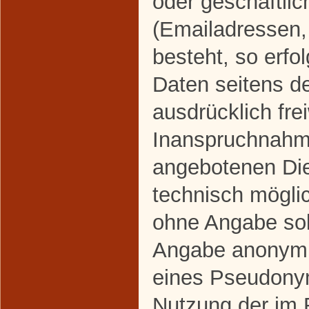
oder geschäftlic
(Emailadressen,
besteht, so erfo
Daten seitens d
ausdrücklich frei
Inanspruchnahme
angebotenen Dien
technisch mögli
ohne Angabe sol
Angabe anonymis
eines Pseudonym
Nutzung der im