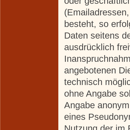
oder geschäftlic
(Emailadressen,
besteht, so erfo
Daten seitens d
ausdrücklich frei
Inanspruchnahme
angebotenen Dien
technisch mögli
ohne Angabe sol
Angabe anonymis
eines Pseudonym
Nutzung der im