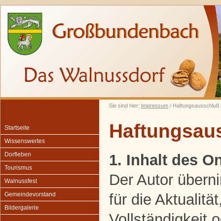
Sie sind hier:
Impressum
/ Haftungsausschluß
Haftungsau
Startseite
Wissenswertes
Dorfleben
1. Inhalt des 
Tourismus
Der Autor übern
Walnussfest
für die Aktualität
Gemeindevorstand
Bildergalerie
Vollständigkeit o