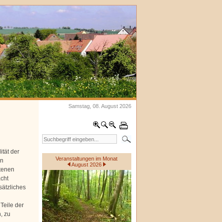
Samstag, 08. August 2026
ität der
Veranstaltungen im Monat
en
August 2026
otenen
cht
sätzliches
Teile der
, zu