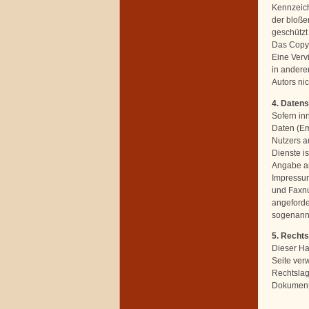
Kennzeich
der bloße
geschützt 
Das Copyri
Eine Verv
in andere
Autors nic
4. Daten
Sofern in
Daten (Em
Nutzers a
Dienste i
Angabe an
Impressum
und Faxnu
angeforder
sogenannt
5. Recht
Dieser Ha
Seite ver
Rechtslage
Dokumente