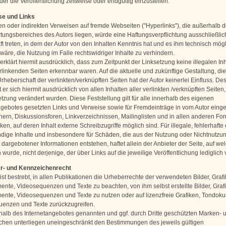
er die Veröffentlichung zeitweise oder endgültig einzustellen.
se und Links
ten oder indirekten Verweisen auf fremde Webseiten ("Hyperlinks"), die außerhalb 
tungsbereiches des Autors liegen, würde eine Haftungsverpflichtung ausschließlic
aft treten, in dem der Autor von den Inhalten Kenntnis hat und es ihm technisch mög
wäre, die Nutzung im Falle rechtswidriger Inhalte zu verhindern.
erklärt hiermit ausdrücklich, dass zum Zeitpunkt der Linksetzung keine illegalen Inh
rlinkenden Seiten erkennbar waren. Auf die aktuelle und zukünftige Gestaltung, die
rheberschaft der verlinkten/verknüpften Seiten hat der Autor keinerlei Einfluss. De
t er sich hiermit ausdrücklich von allen Inhalten aller verlinkten /verknüpften Seiten
tzung verändert wurden. Diese Feststellung gilt für alle innerhalb des eigenen
ngebotes gesetzten Links und Verweise sowie für Fremdeinträge in vom Autor einge
ern, Diskussionsforen, Linkverzeichnissen, Mailinglisten und in allen anderen Fo
n, auf deren Inhalt externe Schreibzugriffe möglich sind. Für illegale, fehlerhafte
ndige Inhalte und insbesondere für Schäden, die aus der Nutzung oder Nichtnutzu
 dargebotener Informationen entstehen, haftet allein der Anbieter der Seite, auf we
wurde, nicht derjenige, der über Links auf die jeweilige Veröffentlichung lediglich 
er- und Kennzeichenrecht
ist bestrebt, in allen Publikationen die Urheberrechte der verwendeten Bilder, Grafi
nte, Videosequenzen und Texte zu beachten, von ihm selbst erstellte Bilder, Graf
nte, Videosequenzen und Texte zu nutzen oder auf lizenzfreie Grafiken, Tondok
enzen und Texte zurückzugreifen.
rhalb des Internetangebotes genannten und ggf. durch Dritte geschützten Marken- 
hen unterliegen uneingeschränkt den Bestimmungen des jeweils gültigen