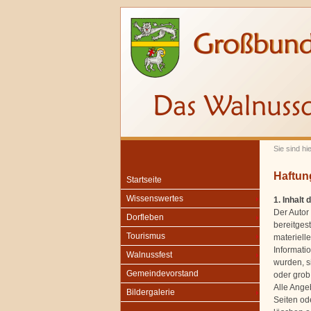
Sie sind hi
Haftun
Startseite
Wissenswertes
1. Inhalt
Der Autor 
Dorfleben
bereitges
Tourismus
materiell
Informati
Walnussfest
wurden, s
Gemeindevorstand
oder grob 
Alle Angeb
Bildergalerie
Seiten od