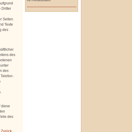
mit Presseartikeln
aufgrund
Dritter
r Seiten.
nd Texte
g des
äftlicher
eitens des
botenen
 unter
n des
 Telefon-
h
.
f diese
den
Teile des
 Zurück