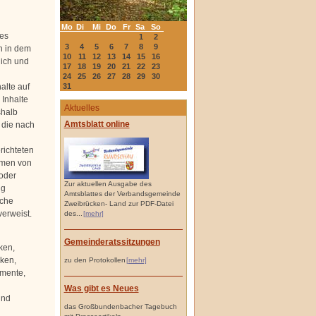
Mo
Di
Mi
Do
Fr
Sa
So
des
1
2
3
4
5
6
7
8
9
h in dem
10
11
12
13
14
15
16
lich und
17
18
19
20
21
22
23
24
25
26
27
28
29
30
alte auf
31
 Inhalte
Aktuelles
shalb
Amtsblatt online
, die nach
richteten
rmen von
 oder
Zur aktuellen Ausgabe des
ng
Amtsblattes der Verbandsgemeinde
lche
Zweibrücken- Land zur PDF-Datei
verweist.
des...
[mehr]
Gemeinderatssitzungen
ken,
iken,
zu den Protokollen
[mehr]
umente,
Was gibt es Neues
und
das Großbundenbacher Tagebuch