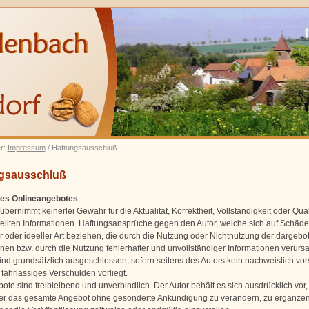
er:
Impressum
/ Haftungsausschluß
gsausschluß
 des Onlineangebotes
übernimmt keinerlei Gewähr für die Aktualität, Korrektheit, Vollständigkeit oder Qual
tellten Informationen. Haftungsansprüche gegen den Autor, welche sich auf Schäd
er oder ideeller Art beziehen, die durch die Nutzung oder Nichtnutzung der dargeb
onen bzw. durch die Nutzung fehlerhafter und unvollständiger Informationen verursa
ind grundsätzlich ausgeschlossen, sofern seitens des Autors kein nachweislich vor
fahrlässiges Verschulden vorliegt.
ote sind freibleibend und unverbindlich. Der Autor behält es sich ausdrücklich vor, 
er das gesamte Angebot ohne gesonderte Ankündigung zu verändern, zu ergänzen