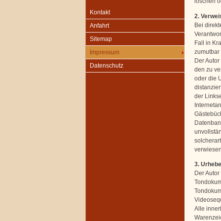
löschen od
Kontakt
2. Verwei
Bei direk
Anfahrt
Verantwor
Sitemap
Fall in Kr
zumutbar 
Impressum
Der Autor 
Datenschutz
den zu ve
oder die U
distanzier
der Linkse
Interneta
Gästebüch
Datenbanke
unvollstä
solcherart
verwiesen 
3. Urheb
Der Autor 
Tondokume
Tondokume
Videosequ
Alle inne
Warenzeic