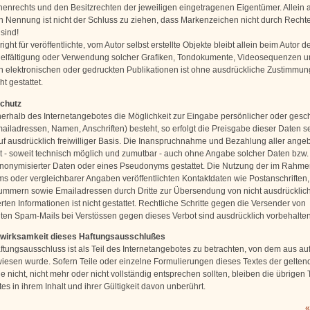
enrechts und den Besitzrechten der jeweiligen eingetragenen Eigentümer. Allein 
n Nennung ist nicht der Schluss zu ziehen, dass Markenzeichen nicht durch Rechte 
sind!
ght für veröffentlichte, vom Autor selbst erstellte Objekte bleibt allein beim Autor de
ielfältigung oder Verwendung solcher Grafiken, Tondokumente, Videosequenzen u
n elektronischen oder gedruckten Publikationen ist ohne ausdrückliche Zustimmun
ht gestattet.
schutz
nerhalb des Internetangebotes die Möglichkeit zur Eingabe persönlicher oder gesch
ailadressen, Namen, Anschriften) besteht, so erfolgt die Preisgabe dieser Daten s
uf ausdrücklich freiwilliger Basis. Die Inanspruchnahme und Bezahlung aller ange
st - soweit technisch möglich und zumutbar - auch ohne Angabe solcher Daten bzw.
onymisierter Daten oder eines Pseudonyms gestattet. Die Nutzung der im Rahme
s oder vergleichbarer Angaben veröffentlichten Kontaktdaten wie Postanschriften,
mmern sowie Emailadressen durch Dritte zur Übersendung von nicht ausdrücklic
ten Informationen ist nicht gestattet. Rechtliche Schritte gegen die Versender von
en Spam-Mails bei Verstössen gegen dieses Verbot sind ausdrücklich vorbehalten
swirksamkeit dieses Haftungsausschlußes
ftungsausschluss ist als Teil des Internetangebotes zu betrachten, von dem aus au
wiesen wurde. Sofern Teile oder einzelne Formulierungen dieses Textes der gelten
 nicht, nicht mehr oder nicht vollständig entsprechen sollten, bleiben die übrigen 
s in ihrem Inhalt und ihrer Gültigkeit davon unberührt.
«