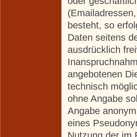
oder geschäftlic
(Emailadressen,
besteht, so erfo
Daten seitens d
ausdrücklich frei
Inanspruchnahme
angebotenen Dien
technisch mögli
ohne Angabe sol
Angabe anonymis
eines Pseudonym
Nutzung der im