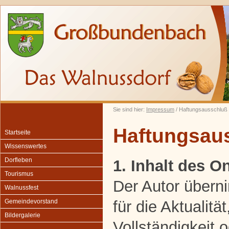
Sie sind hier:
Impressum
/ Haftungsausschluß
Haftungsau
Startseite
Wissenswertes
Dorfleben
1. Inhalt des 
Tourismus
Der Autor übern
Walnussfest
für die Aktualität
Gemeindevorstand
Bildergalerie
Vollständigkeit o