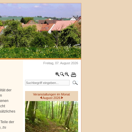
Freitag, 07. August 2026
ität der
Veranstaltungen im Monat
en
August 2026
otenen
cht
sätzliches
Teile der
, zu