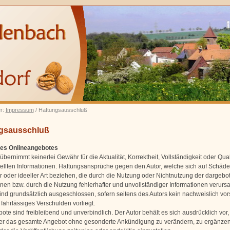
er:
Impressum
/ Haftungsausschluß
gsausschluß
 des Onlineangebotes
übernimmt keinerlei Gewähr für die Aktualität, Korrektheit, Vollständigkeit oder Qual
tellten Informationen. Haftungsansprüche gegen den Autor, welche sich auf Schäd
er oder ideeller Art beziehen, die durch die Nutzung oder Nichtnutzung der dargeb
onen bzw. durch die Nutzung fehlerhafter und unvollständiger Informationen verursa
ind grundsätzlich ausgeschlossen, sofern seitens des Autors kein nachweislich vor
fahrlässiges Verschulden vorliegt.
ote sind freibleibend und unverbindlich. Der Autor behält es sich ausdrücklich vor, 
er das gesamte Angebot ohne gesonderte Ankündigung zu verändern, zu ergänzen