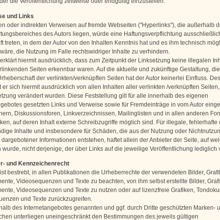
er die Veröffentlichung zeitweise oder endgültig einzustellen.
se und Links
ten oder indirekten Verweisen auf fremde Webseiten ("Hyperlinks"), die außerhalb 
tungsbereiches des Autors liegen, würde eine Haftungsverpflichtung ausschließlic
aft treten, in dem der Autor von den Inhalten Kenntnis hat und es ihm technisch mög
wäre, die Nutzung im Falle rechtswidriger Inhalte zu verhindern.
erklärt hiermit ausdrücklich, dass zum Zeitpunkt der Linksetzung keine illegalen Inh
rlinkenden Seiten erkennbar waren. Auf die aktuelle und zukünftige Gestaltung, die
rheberschaft der verlinkten/verknüpften Seiten hat der Autor keinerlei Einfluss. De
t er sich hiermit ausdrücklich von allen Inhalten aller verlinkten /verknüpften Seiten
tzung verändert wurden. Diese Feststellung gilt für alle innerhalb des eigenen
ngebotes gesetzten Links und Verweise sowie für Fremdeinträge in vom Autor einge
ern, Diskussionsforen, Linkverzeichnissen, Mailinglisten und in allen anderen Fo
n, auf deren Inhalt externe Schreibzugriffe möglich sind. Für illegale, fehlerhafte
ndige Inhalte und insbesondere für Schäden, die aus der Nutzung oder Nichtnutzu
 dargebotener Informationen entstehen, haftet allein der Anbieter der Seite, auf we
wurde, nicht derjenige, der über Links auf die jeweilige Veröffentlichung lediglich 
er- und Kennzeichenrecht
ist bestrebt, in allen Publikationen die Urheberrechte der verwendeten Bilder, Grafi
nte, Videosequenzen und Texte zu beachten, von ihm selbst erstellte Bilder, Graf
nte, Videosequenzen und Texte zu nutzen oder auf lizenzfreie Grafiken, Tondok
enzen und Texte zurückzugreifen.
rhalb des Internetangebotes genannten und ggf. durch Dritte geschützten Marken- 
hen unterliegen uneingeschränkt den Bestimmungen des jeweils gültigen