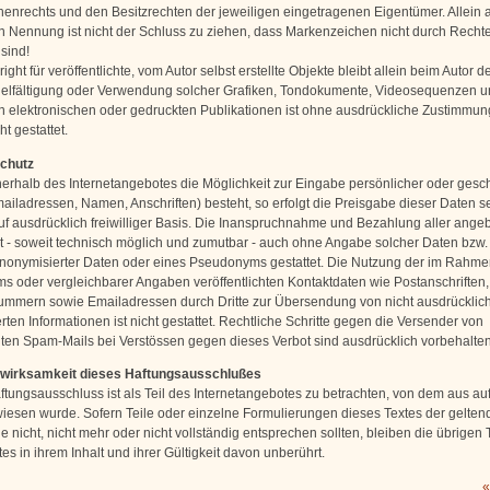
enrechts und den Besitzrechten der jeweiligen eingetragenen Eigentümer. Allein 
n Nennung ist nicht der Schluss zu ziehen, dass Markenzeichen nicht durch Rechte 
sind!
ght für veröffentlichte, vom Autor selbst erstellte Objekte bleibt allein beim Autor de
ielfältigung oder Verwendung solcher Grafiken, Tondokumente, Videosequenzen u
n elektronischen oder gedruckten Publikationen ist ohne ausdrückliche Zustimmun
ht gestattet.
schutz
nerhalb des Internetangebotes die Möglichkeit zur Eingabe persönlicher oder gesch
ailadressen, Namen, Anschriften) besteht, so erfolgt die Preisgabe dieser Daten s
uf ausdrücklich freiwilliger Basis. Die Inanspruchnahme und Bezahlung aller ange
st - soweit technisch möglich und zumutbar - auch ohne Angabe solcher Daten bzw.
onymisierter Daten oder eines Pseudonyms gestattet. Die Nutzung der im Rahme
s oder vergleichbarer Angaben veröffentlichten Kontaktdaten wie Postanschriften,
mmern sowie Emailadressen durch Dritte zur Übersendung von nicht ausdrücklic
ten Informationen ist nicht gestattet. Rechtliche Schritte gegen die Versender von
en Spam-Mails bei Verstössen gegen dieses Verbot sind ausdrücklich vorbehalten
swirksamkeit dieses Haftungsausschlußes
ftungsausschluss ist als Teil des Internetangebotes zu betrachten, von dem aus au
wiesen wurde. Sofern Teile oder einzelne Formulierungen dieses Textes der gelten
 nicht, nicht mehr oder nicht vollständig entsprechen sollten, bleiben die übrigen 
s in ihrem Inhalt und ihrer Gültigkeit davon unberührt.
«