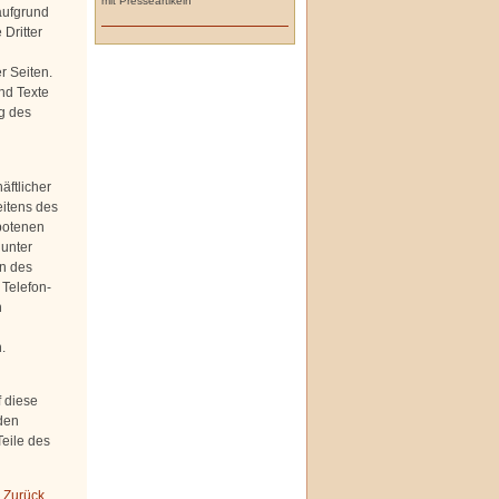
mit Presseartikeln
aufgrund
Dritter
r Seiten.
nd Texte
g des
äftlicher
eitens des
botenen
 unter
n des
 Telefon-
h
.
f diese
den
Teile des
 Zurück