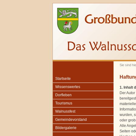
Sie sind hi
Haftun
Startseite
Wissenswertes
1. Inhalt
Der Autor 
Dorfleben
bereitges
Tourismus
materiell
Informati
Walnussfest
wurden, s
Gemeindevorstand
oder grob 
Alle Angeb
Bildergalerie
Seiten od