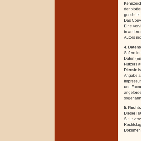
Kennzeich
der bloße
geschützt 
Das Copyri
Eine Verv
in andere
Autors nic
4. Daten
Sofern in
Daten (Em
Nutzers a
Dienste i
Angabe an
Impressum
und Faxnu
angeforder
sogenannt
5. Recht
Dieser Ha
Seite ver
Rechtslage
Dokumente