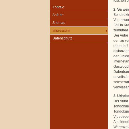
löschen od
Kontakt
2. Verwei
Bei direk
Anfahrt
Verantwor
Sitemap
Fall in Kr
zumutbar 
Impressum
Der Autor 
Datenschutz
den zu ve
oder die U
distanzier
der Linkse
Interneta
Gästebüch
Datenbanke
unvollstä
solcherart
verwiesen 
3. Urheb
Der Autor 
Tondokume
Tondokume
Videosequ
Alle inne
Warenzeic