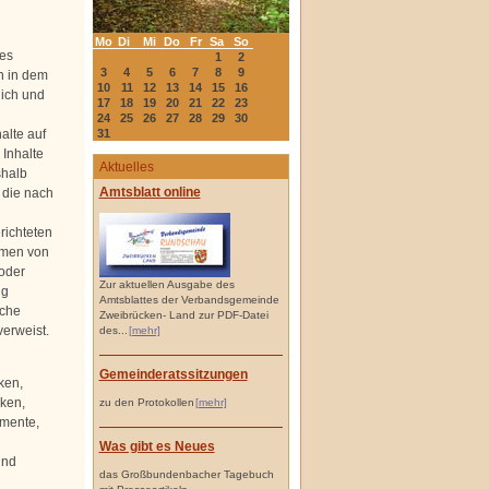
Mo
Di
Mi
Do
Fr
Sa
So
des
1
2
3
4
5
6
7
8
9
h in dem
10
11
12
13
14
15
16
lich und
17
18
19
20
21
22
23
24
25
26
27
28
29
30
alte auf
31
 Inhalte
Aktuelles
shalb
Amtsblatt online
, die nach
richteten
rmen von
 oder
Zur aktuellen Ausgabe des
ng
Amtsblattes der Verbandsgemeinde
lche
Zweibrücken- Land zur PDF-Datei
verweist.
des...
[mehr]
Gemeinderatssitzungen
ken,
iken,
zu den Protokollen
[mehr]
umente,
Was gibt es Neues
und
das Großbundenbacher Tagebuch