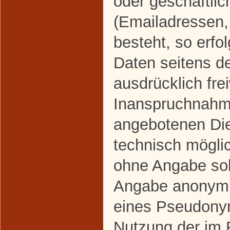
oder geschäftlic
(Emailadressen,
besteht, so erfo
Daten seitens d
ausdrücklich frei
Inanspruchnahme
angebotenen Dien
technisch mögli
ohne Angabe sol
Angabe anonymis
eines Pseudonym
Nutzung der im