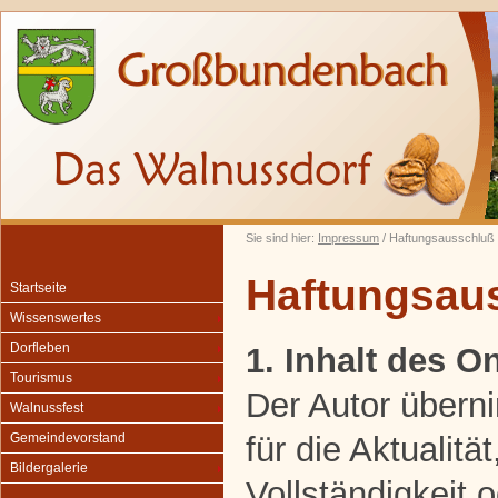
Sie sind hier:
Impressum
/ Haftungsausschluß
Haftungsau
Startseite
Wissenswertes
Dorfleben
1. Inhalt des 
Tourismus
Der Autor übern
Walnussfest
für die Aktualität
Gemeindevorstand
Bildergalerie
Vollständigkeit o