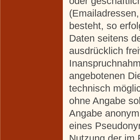
oder geschäftlic
(Emailadressen,
besteht, so erfo
Daten seitens d
ausdrücklich frei
Inanspruchnahme
angebotenen Dien
technisch mögli
ohne Angabe sol
Angabe anonymis
eines Pseudonym
Nutzung der im