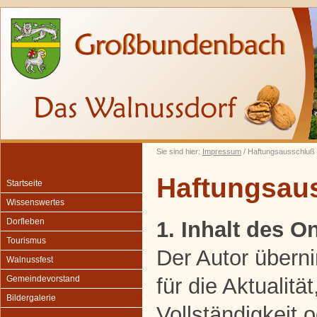
Sie sind hier:
Impressum
/ Haftungsausschluß
Haftungsau
Startseite
Wissenswertes
Dorfleben
1. Inhalt des 
Tourismus
Der Autor übern
Walnussfest
für die Aktualität
Gemeindevorstand
Bildergalerie
Vollständigkeit o