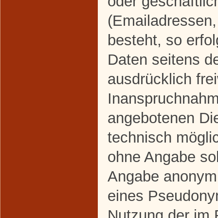
oder geschäftlic
(Emailadressen,
besteht, so erfo
Daten seitens d
ausdrücklich frei
Inanspruchnahme
angebotenen Dien
technisch mögli
ohne Angabe sol
Angabe anonymis
eines Pseudonym
Nutzung der im