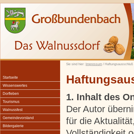
Sie sind hier:
Impressum
/ Haftungsausschluß
Haftungsau
Startseite
Wissenswertes
Dorfleben
1. Inhalt des 
Tourismus
Der Autor übern
Walnussfest
für die Aktualität
Gemeindevorstand
Bildergalerie
Vollständigkeit o