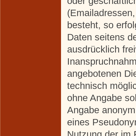
oder geschäftlic
(Emailadressen,
besteht, so erfo
Daten seitens d
ausdrücklich frei
Inanspruchnahme
angebotenen Dien
technisch mögli
ohne Angabe sol
Angabe anonymis
eines Pseudonym
Nutzung der im