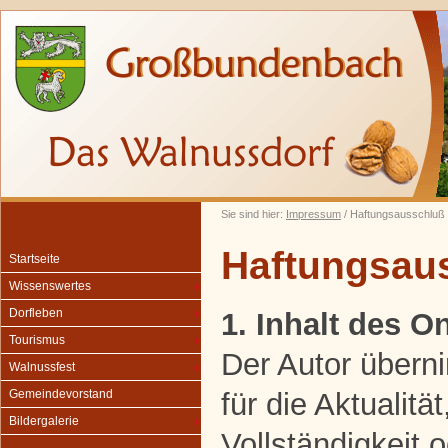
Sie sind hier:
Impressum
/ Haftungsausschluß
Haftungsau
Startseite
Wissenswertes
Dorfleben
1. Inhalt des 
Tourismus
Der Autor übern
Walnussfest
für die Aktualität
Gemeindevorstand
Bildergalerie
Vollständigkeit o